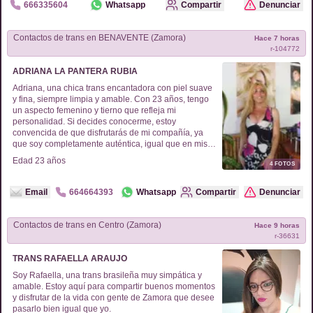
666335604
Whatsapp
Compartir
Denunciar
Contactos de
trans
en
BENAVENTE (Zamora)
Hace 7 horas
r-
104772
ADRIANA LA PANTERA RUBIA
Adriana, una chica trans encantadora con piel suave
y fina, siempre limpia y amable. Con 23 años, tengo
un aspecto femenino y tierno que refleja mi
personalidad. Si decides conocerme, estoy
convencida de que disfrutarás de mi compañía, ya
que soy completamente auténtica, igual que en mis
fotos. Házmelo saber si estás interesado. Estoy ahora
Edad
23
años
4
FOTOS
en Zamora.
Email
664664393
Whatsapp
Compartir
Denunciar
Contactos de
trans
en
Centro (Zamora)
Hace 9 horas
r-
36631
TRANS RAFAELLA ARAUJO
Soy Rafaella, una trans brasileña muy simpática y
amable. Estoy aquí para compartir buenos momentos
y disfrutar de la vida con gente de Zamora que desee
pasarlo bien igual que yo.