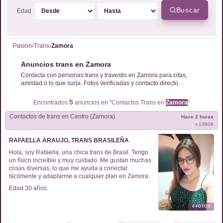
Buscar
Edad
Pasion
›
Trans
›
Zamora
Anuncios trans en Zamora
Contacta con personas trans y travestis en Zamora para citas,
amistad o lo que surja. Fotos verificadas y contacto directo.
5
Encontrados
anuncios en "Contactos
Trans
en
Zamora
"
Contactos de
trans
en
Centro (Zamora)
Hace 2 horas
r-
13906
RAFAELLA ARAUJO, TRANS BRASILEÑA
Hola, soy Rafaella, una chica trans de Brasil. Tengo
un físico increíble y muy cuidado. Me gustan muchas
cosas diversas, lo que me ayuda a conectar
fácilmente y adaptarme a cualquier plan en Zamora.
Edad
30
años
4
FOTOS