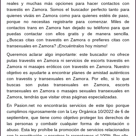
reales y muchas más opciones para hacer contactos con
travestis en Zamora. Somos el buscador perfecto tanto para
quienes viváis en Zamora como para quienes estéis de paso,
porque no necesitas registrarte para comenzar. Miles de
contactos trans en Zamora han dejado su teléfono para que
puedas contactar con ellos gratis y de manera sencilla.
¿Buscas citas con travestis en Zamora o prefieres citas con
transexuales en Zamora? ¡Encuéntralos hoy mismo!
Queremos aclarar algo importante: este buscador no ofrece
putas travestis en Zamora ni servicios de escorts travestis en
Zamora ni masajes eróticos con travestis en Zamora. Nuestro
objetivo es ayudarte a encontrar planes de amistad auténticos
con travestis y transexuales en Zamora. Por ello, si lo que
buscas son putas transexuales en Zamora, escorts
transexuales en Zamora o masajes sexuales transexuales en
Zamora, tendrás que visitar otras páginas especializadas.
En Pasion.net no encontrarás servicios de este tipo porque
cumplimos rigurosamente con la Ley Orgánica 10/2022 de 6 de
septiembre, que tiene como objetivo proteger los derechos de
las personas y combatir cualquier forma de explotación o
abuso. Esta ley prohíbe la promoción de servicios relacionados
con la prostitución, y nosotros la respetamos al 100%. Por ello,