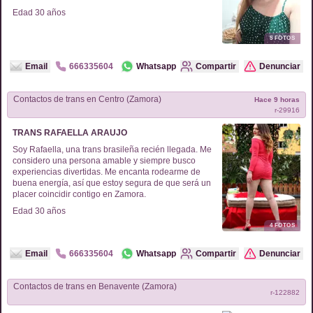
Edad
30
años
5
FOTOS
Email
666335604
Whatsapp
Compartir
Denunciar
Contactos de
trans
en
Centro (Zamora)
Hace 9 horas
r-
29916
TRANS RAFAELLA ARAUJO
Soy Rafaella, una trans brasileña recién llegada. Me
considero una persona amable y siempre busco
experiencias divertidas. Me encanta rodearme de
buena energía, así que estoy segura de que será un
placer coincidir contigo en Zamora.
Edad
30
años
4
FOTOS
Email
666335604
Whatsapp
Compartir
Denunciar
Contactos de
trans
en
Benavente (Zamora)
r-
122882