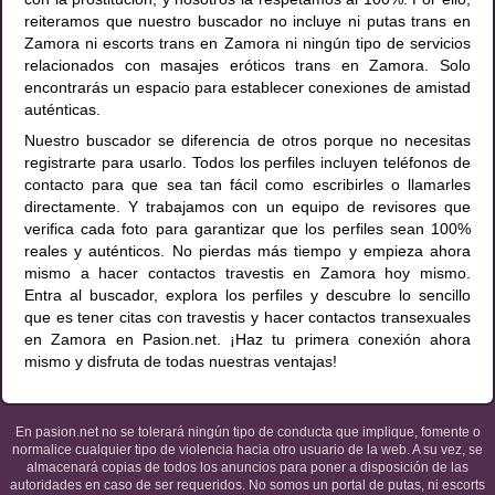
reiteramos que nuestro buscador no incluye ni putas trans en
Zamora ni escorts trans en Zamora ni ningún tipo de servicios
relacionados con masajes eróticos trans en Zamora. Solo
encontrarás un espacio para establecer conexiones de amistad
auténticas.
Nuestro buscador se diferencia de otros porque no necesitas
registrarte para usarlo. Todos los perfiles incluyen teléfonos de
contacto para que sea tan fácil como escribirles o llamarles
directamente. Y trabajamos con un equipo de revisores que
verifica cada foto para garantizar que los perfiles sean 100%
reales y auténticos. No pierdas más tiempo y empieza ahora
mismo a hacer contactos travestis en Zamora hoy mismo.
Entra al buscador, explora los perfiles y descubre lo sencillo
que es tener citas con travestis y hacer contactos transexuales
en Zamora en Pasion.net. ¡Haz tu primera conexión ahora
mismo y disfruta de todas nuestras ventajas!
En pasion.net no se tolerará ningún tipo de conducta que implique, fomente o
normalice cualquier tipo de violencia hacia otro usuario de la web. A su vez, se
almacenará copias de todos los anuncios para poner a disposición de las
autoridades en caso de ser requeridos. No somos un portal de putas, ni escorts