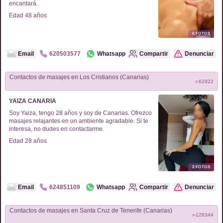
encantará.
Edad
48
años
6
FOTOS
Email
620503577
Whatsapp
Compartir
Denunciar
Contactos de
masajes
en
Los Cristianos (Canarias)
r-
62922
YAIZA CANARIA
Soy Yaiza, tengo 28 años y soy de Canarias. Ofrezco
masajes relajantes en un ambiente agradable. Si te
interesa, no dudes en contactarme.
Edad
28
años
3
FOTOS
Email
624851109
Whatsapp
Compartir
Denunciar
Contactos de
masajes
en
Santa Cruz de Tenerife (Canarias)
r-
128344