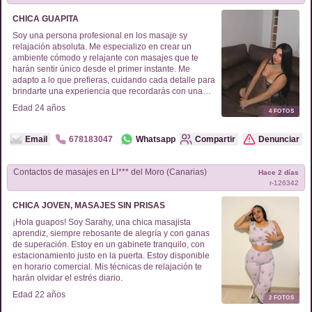
CHICA GUAPITA
Soy una persona profesional en los masaje sy
relajación absoluta. Me especializo en crear un
ambiente cómodo y relajante con masajes que te
harán sentir único desde el primer instante. Me
adapto a lo que prefieras, cuidando cada detalle para
brindarte una experiencia que recordarás con una
sonrisa. Si te interesa, escríbeme y podemos
Edad
24
años
4
FOTOS
conversar más al respecto.
Email
678183047
Whatsapp
Compartir
Denunciar
Contactos de
masajes
en
Ll*** del Moro (Canarias)
Hace 2 días
r-
126342
CHICA JOVEN, MASAJES SIN PRISAS
¡Hola guapos! Soy Sarahy, una chica masajista
aprendiz, siempre rebosante de alegría y con ganas
de superación. Estoy en un gabinete tranquilo, con
estacionamiento justo en la puerta. Estoy disponible
en horario comercial. Mis técnicas de relajación te
harán olvidar el estrés diario.
Edad
22
años
2
FOTOS