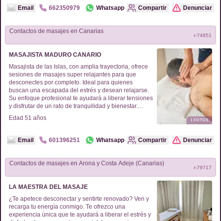
Email
662350979
Whatsapp
Compartir
Denunciar
Contactos de
masajes
en
Canarias
r-
74851
MASAJISTA MADURO CANARIO
Masajista de las Islas, con amplia trayectoria, ofrece
sesiones de masajes super relajantes para que
desconectes por completo. Ideal para quienes
buscan una escapada del estrés y desean relajarse.
Su enfoque profesional te ayudará a liberar tensiones
y disfrutar de un rato de tranquilidad y bienestar.
Perfecto para recargar energías. ¡No dudes en
Edad
51
años
1
FOTOS
probarlo!
Email
601396251
Whatsapp
Compartir
Denunciar
Contactos de
masajes
en
Arona y Costa Adeje (Canarias)
r-
79717
LA MAESTRA DEL MASAJE
¿Te apetece desconectar y sentirte renovado? Ven y
recarga tu energía conmigo. Te ofrezco una
experiencia única que te ayudará a liberar el estrés y