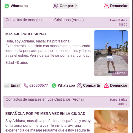
Whatsapp
Compartir
Denunciar
Contactos de
masajes
en
Los Cristianos (Arona)
Hace 3 días
r-
48855
MASAJE PROFESIONAL
Hola, soy Adriana, masajista profesional.
Experimenta lo distinto con masajes relajantes, cada
toque está pensado para que te desconectes y dejes
atrás el estrés. Ven y déjate llevar por la tranquilidad.
Edad
48
años
6
FOTOS
Email
620503577
Whatsapp
Compartir
Denunciar
Contactos de
masajes
en
Los Cristianos (Arona)
Hace 3 días
r-
48859
ESPAÑOLA POR PRIMERA VEZ EN LA CIUDAD
Soy Adriana, masajista profesional española, y estoy
en la zona por primera vez. Te invito a vivir una
experiencia de masaje relajante que estoy segura te