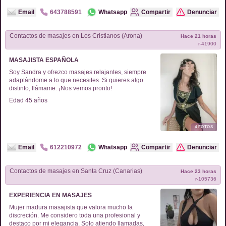
desconectar y sentirte bien!
Email
643788591
Whatsapp
Compartir
Denunciar
Contactos de
masajes
en
Los Cristianos (Arona)
Hace 21 horas
r-
41900
MASAJISTA ESPAÑOLA
Soy Sandra y ofrezco masajes relajantes, siempre
adaptándome a lo que necesites. Si quieres algo
distinto, llámame. ¡Nos vemos pronto!
Edad
45
años
4
FOTOS
Email
612210972
Whatsapp
Compartir
Denunciar
Contactos de
masajes
en
Santa Cruz (Canarias)
Hace 23 horas
r-
105736
EXPERIENCIA EN MASAJES
Mujer madura masajista que valora mucho la
discreción. Me considero toda una profesional y
destaco por mi elegancia. Solo atiendo llamadas,