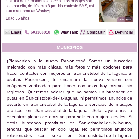
disfrutar de un momento especial. Los masajes son
solo por cita, de 10 am a 8 pm. No contesto SMS, así
que mándame un WhatsApp.
Edad
35
años
1
FOTOS
Email
603106010
Whatsapp
Compartir
Denunciar
MUNICIPIOS
¡Bienvenido a la nueva Pasion.com! Somos un buscador
mejorado con más chicas, más fotos y más opciones para
hacer contactos con mujeres en San-cristobal-de-la-laguna. Si
usabas Pasion.com, te encantará la nueva versión con
imágenes verificadas para hacer contactos hoy mismo, sin
registros. Queremos aclarar que no somos un buscador de
putas en San-cristobal-de-la-laguna, ni permitimos anuncios de
escorts en San-cristobal-de-la-laguna o servicios de masajes
eróticos en San-cristobal-de-la-laguna. Solo ayudamos a
encontrar planes de amistad para salir con mujeres reales. Si
estás buscando prostitutas en San-cristobal-de-la-laguna,
tendrás que buscar en otro lugar. No permitimos anuncios
relacionados con sexo en San-cristobal-de-la-laguna.