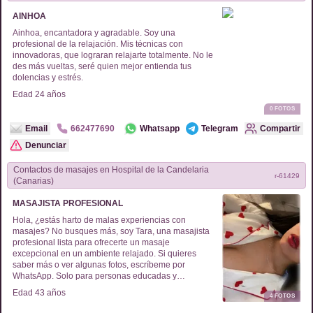
AINHOA
Ainhoa, encantadora y agradable. Soy una
profesional de la relajación. Mis técnicas con
innovadoras, que lograran relajarte totalmente. No le
des más vueltas, seré quien mejor entienda tus
dolencias y estrés.
Edad
24
años
0
FOTOS
Email
662477690
Whatsapp
Telegram
Compartir
Denunciar
Contactos de
masajes
en
Hospital de la Candelaria
r-
61429
(Canarias)
MASAJISTA PROFESIONAL
Hola, ¿estás harto de malas experiencias con
masajes? No busques más, soy Tara, una masajista
profesional lista para ofrecerte un masaje
excepcional en un ambiente relajado. Si quieres
saber más o ver algunas fotos, escríbeme por
WhatsApp. Solo para personas educadas y
respetuosas. ¡Gracias y un saludo cordial!
Edad
43
años
4
FOTOS