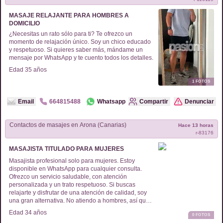
MASAJE RELAJANTE PARA HOMBRES A
DOMICILIO
¿Necesitas un rato sólo para ti? Te ofrezco un
momento de relajación único. Soy un chico educado
y respetuoso. Si quieres saber más, mándame un
mensaje por WhatsApp y te cuento todos los detalles.
Edad
35
años
1
FOTOS
Email
664815488
Whatsapp
Compartir
Denunciar
Contactos de
masajes
en
Arona (Canarias)
Hace 13 horas
r-
83176
MASAJISTA TITULADO PARA MUJERES
Masajista profesional solo para mujeres. Estoy
disponible en WhatsApp para cualquier consulta.
Ofrezco un servicio saludable, con atención
personalizada y un trato respetuoso. Si buscas
relajarte y disfrutar de una atención de calidad, soy
una gran alternativa. No atiendo a hombres, así que
este espacio es exclusivo para ellas. Si te interesa,
Edad
34
años
0
FOTOS
no dudes en contactar. ¡Estoy aquí para ayudarte a