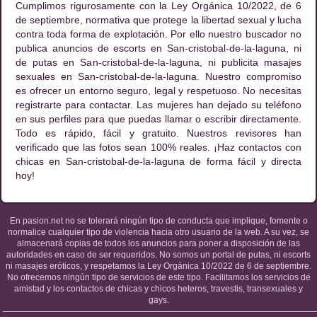
Cumplimos rigurosamente con la Ley Orgánica 10/2022, de 6
de septiembre, normativa que protege la libertad sexual y lucha
contra toda forma de explotación. Por ello nuestro buscador no
publica anuncios de escorts en San-cristobal-de-la-laguna, ni
de putas en San-cristobal-de-la-laguna, ni publicita masajes
sexuales en San-cristobal-de-la-laguna. Nuestro compromiso
es ofrecer un entorno seguro, legal y respetuoso. No necesitas
registrarte para contactar. Las mujeres han dejado su teléfono
en sus perfiles para que puedas llamar o escribir directamente.
Todo es rápido, fácil y gratuito. Nuestros revisores han
verificado que las fotos sean 100% reales. ¡Haz contactos con
chicas en San-cristobal-de-la-laguna de forma fácil y directa
hoy!
En pasion.net no se tolerará ningún tipo de conducta que implique, fomente o
normalice cualquier tipo de violencia hacia otro usuario de la web. A su vez, se
almacenará copias de todos los anuncios para poner a disposición de las
autoridades en caso de ser requeridos. No somos un portal de putas, ni escorts
ni masajes eróticos, y respetamos la Ley Orgánica 10/2022 de 6 de septiembre.
No ofrecemos ningún tipo de servicios de este tipo. Facilitamos los servicios de
amistad y los contactos de chicas y chicos heteros, travestis, transexuales y
gays.