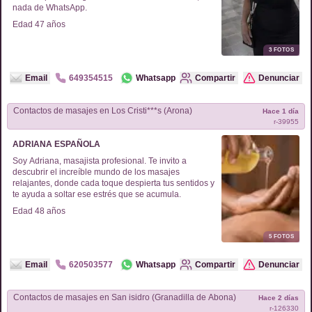
nada de WhatsApp.
Edad
47
años
3
FOTOS
Email
649354515
Whatsapp
Compartir
Denunciar
Contactos de
masajes
en
Los Cristi***s (Arona)
Hace 1 día
r-
39955
ADRIANA ESPAÑOLA
Soy Adriana, masajista profesional. Te invito a
descubrir el increíble mundo de los masajes
relajantes, donde cada toque despierta tus sentidos y
te ayuda a soltar ese estrés que se acumula.
Edad
48
años
5
FOTOS
Email
620503577
Whatsapp
Compartir
Denunciar
Contactos de
masajes
en
San isidro (Granadilla de Abona)
Hace 2 días
r-
126330