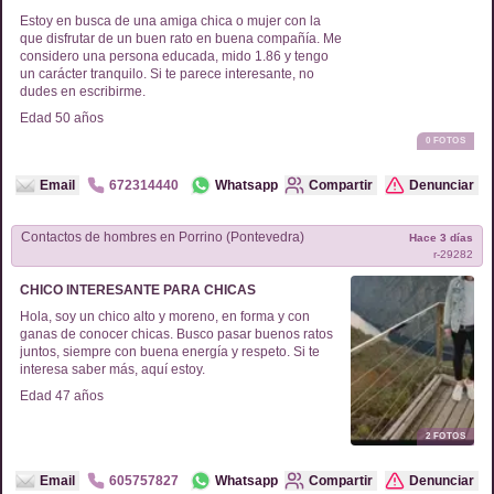
Estoy en busca de una amiga chica o mujer con la
que disfrutar de un buen rato en buena compañía. Me
considero una persona educada, mido 1.86 y tengo
un carácter tranquilo. Si te parece interesante, no
dudes en escribirme.
Edad
50
años
0
FOTOS
Email
672314440
Whatsapp
Compartir
Denunciar
Contactos de
hombres
en
Porrino (Pontevedra)
Hace 3 días
r-
29282
CHICO INTERESANTE PARA CHICAS
Hola, soy un chico alto y moreno, en forma y con
ganas de conocer chicas. Busco pasar buenos ratos
juntos, siempre con buena energía y respeto. Si te
interesa saber más, aquí estoy.
Edad
47
años
2
FOTOS
Email
605757827
Whatsapp
Compartir
Denunciar