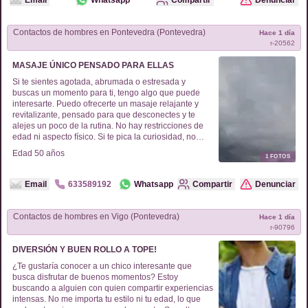
Email
Whatsapp
Compartir
Denunciar
Contactos de
hombres
en
Pontevedra (Pontevedra)
Hace 1 día
r-
20562
MASAJE ÚNICO PENSADO PARA ELLAS
Si te sientes agotada, abrumada o estresada y
buscas un momento para ti, tengo algo que puede
interesarte. Puedo ofrecerte un masaje relajante y
revitalizante, pensado para que desconectes y te
alejes un poco de la rutina. No hay restricciones de
edad ni aspecto físico. Si te pica la curiosidad, no
dudes en ponerte en contacto y te contaré más sin
Edad
50
años
1
FOTOS
compromiso.
Email
633589192
Whatsapp
Compartir
Denunciar
Contactos de
hombres
en
Vigo (Pontevedra)
Hace 1 día
r-
90796
DIVERSIÓN Y BUEN ROLLO A TOPE!
¿Te gustaría conocer a un chico interesante que
busca disfrutar de buenos momentos? Estoy
buscando a alguien con quien compartir experiencias
intensas. No me importa tu estilo ni tu edad, lo que