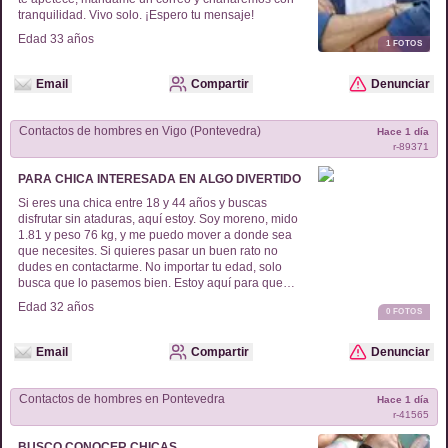
tranquilidad. Vivo solo. ¡Espero tu mensaje!
Edad
33
años
1
FOTOS
Email
Compartir
Denunciar
Contactos de
hombres
en
Vigo (Pontevedra)
Hace 1 día
r-
89371
PARA CHICA INTERESADA EN ALGO DIVERTIDO
Si eres una chica entre 18 y 44 años y buscas
disfrutar sin ataduras, aquí estoy. Soy moreno, mido
1.81 y peso 76 kg, y me puedo mover a donde sea
que necesites. Si quieres pasar un buen rato no
dudes en contactarme. No importar tu edad, solo
busca que lo pasemos bien. Estoy aquí para que
puedas conocerme y ver qué sale de todo esto.
Edad
32
años
0
FOTOS
¡Escríbeme y hablemos!
Email
Compartir
Denunciar
Contactos de
hombres
en
Pontevedra
Hace 1 día
r-
41565
BUSCO CONOCER CHICAS