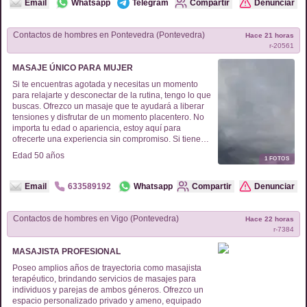
Email
Whatsapp
Telegram
Compartir
Denunciar
Contactos de
hombres
en
Pontevedra (Pontevedra)
Hace 21 horas
r-
20561
MASAJE ÚNICO PARA MUJER
Si te encuentras agotada y necesitas un momento
para relajarte y desconectar de la rutina, tengo lo que
buscas. Ofrezco un masaje que te ayudará a liberar
tensiones y disfrutar de un momento placentero. No
importa tu edad o apariencia, estoy aquí para
ofrecerte una experiencia sin compromiso. Si tienes
curiosidad, no dudes en ponerte en contacto, estaré
Edad
50
años
1
FOTOS
encantado de informarte.
Email
633589192
Whatsapp
Compartir
Denunciar
Contactos de
hombres
en
Vigo (Pontevedra)
Hace 22 horas
r-
7384
MASAJISTA PROFESIONAL
Poseo amplios años de trayectoria como masajista
terapéutico, brindando servicios de masajes para
individuos y parejas de ambos géneros. Ofrezco un
espacio personalizado privado y ameno, equipado