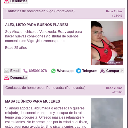
información.
Denunciar
Contactos de
hombres
en
Vigo (Pontevedra)
Hace 2 días
r-
13041
ALEX, LISTO PARA BUENOS PLANES!
Soy Alex, un chico de Venezuela. Estoy aquí para
hacer nuevas conexiones y disfrutar de buenos
momentos en Vigo. ¡Nos vemos pronto!
Edad
25
años
6
FOTOS
Email
695091078
Whatsapp
Telegram
Compartir
Denunciar
Contactos de
hombres
en
Pontevedra (Pontevedra)
Hace 2 días
r-
20563
MASAJE ÚNICO PARA MUJERES
Si andas agotada, abrumada o estresada y quieres
relajarte, desconectar un poco y escapar de la rutina,
tengo una propuesta. Ofrezco masajes relajantes y
estimulantes. No te preocupes por la edad ni el físico,
estoy aquí para ayudarte. Si te pica la curiosidad, no