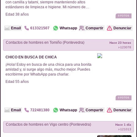
con camilla y tatami, siempre manteniendo altos
estándares de limpieza e higiene. Mi número de
contacto es: 613321507 Regálate un momento de
Edad
38
años
0
FOTOS
tranquilidad, ideal para combatir tensiones, estrés y
ansiedad. Ofrezco servicios a domicilio y masaje a 4
manos junto a una colega masajista.
Email
613321507
Whatsapp
Compartir
Denunciar
Contactos de
hombres
en
Tomiño (Pontevedra)
Hace 23 horas
r-
123078
CHICO EN BUSCA DE CHICA
¡Hola! Estoy en busca de una chica para una bonita
amistad y, si surge algo más, mucho mejor. Puedes
escribirme por WhatsApp para charlar.
Edad
55
años
0
FOTOS
Email
722481380
Whatsapp
Compartir
Denunciar
Contactos de
hombres
en
Vigo centro (Pontevedra)
Hace 1 día
r-
121013