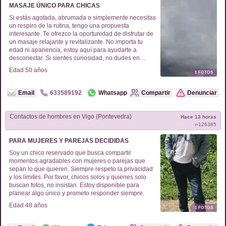
MASAJE ÚNICO PARA CHICAS
Si estás agotada, abrumada o simplemente necesitas
un respiro de la rutina, tengo una propuesta
interesante. Te ofrezco la oportunidad de disfrutar de
un masaje relajante y revitalizante. No importa tu
edad ni apariencia, estoy aquí para ayudarte a
desconectar. Si sientes curiosidad, no dudes en
contactarme para más detalles sin compromiso.
Edad
50
años
1
FOTOS
¡Gracias por dedicarme un rato!
Email
633589192
Whatsapp
Compartir
Denunciar
Contactos de
hombres
en
Vigo (Pontevedra)
Hace 13 horas
r-
126385
PARA MUJERES Y PAREJAS DECIDIDAS
Soy un chico reservado que busca compartir
momentos agradables con mujeres o parejas que
sepan lo que quieren. Siempre respeto la privacidad
y los límites. Por favor, chicos solos y quienes solo
buscan fotos, no insistan. Estoy disponible para
planear algo único y prometo responder siempre.
Edad
48
años
1
FOTOS