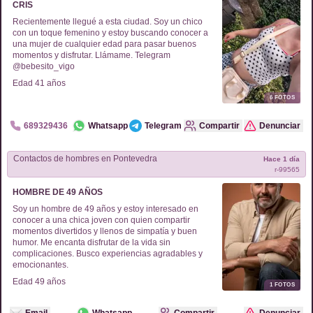
CRIS
Recientemente llegué a esta ciudad. Soy un chico
con un toque femenino y estoy buscando conocer a
una mujer de cualquier edad para pasar buenos
momentos y disfrutar. Llámame. Telegram
@bebesito_vigo
Edad
41
años
6
FOTOS
689329436
Whatsapp
Telegram
Compartir
Denunciar
Contactos de
hombres
en
Pontevedra
Hace 1 día
r-
99565
HOMBRE DE 49 AÑOS
Soy un hombre de 49 años y estoy interesado en
conocer a una chica joven con quien compartir
momentos divertidos y llenos de simpatía y buen
humor. Me encanta disfrutar de la vida sin
complicaciones. Busco experiencias agradables y
emocionantes.
Edad
49
años
1
FOTOS