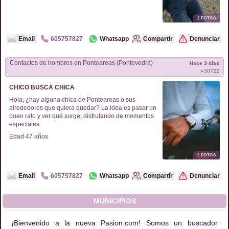
2
FOTOS
Email
605757827
Whatsapp
Compartir
Denunciar
Contactos de
hombres
en
Ponteareas (Pontevedra)
Hace 3 días
r-
30722
CHICO BUSCA CHICA
Hola, ¿hay alguna chica de Ponteareas o sus
alrededores que quiera quedar? La idea es pasar un
buen rato y ver qué surge, disfrutando de momentos
especiales.
Edad
47
años
2
FOTOS
Email
605757827
Whatsapp
Compartir
Denunciar
MUNICIPIOS
¡Bienvenido a la nueva Pasion.com! Somos un buscador