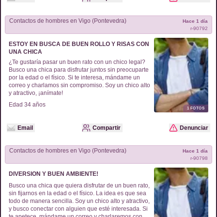
Contactos de
hombres
en
Vigo (Pontevedra)
Hace 1 día
r-
90792
ESTOY EN BUSCA DE BUEN ROLLO Y RISAS CON
UNA CHICA
¿Te gustaría pasar un buen rato con un chico legal?
Busco una chica para disfrutar juntos sin preocuparte
por la edad o el físico. Si te interesa, mándame un
correo y charlamos sin compromiso. Soy un chico alto
y atractivo, ¡anímate!
Edad
34
años
1
FOTOS
Email
Compartir
Denunciar
Contactos de
hombres
en
Vigo (Pontevedra)
Hace 1 día
r-
90798
DIVERSION Y BUEN AMBIENTE!
Busco una chica que quiera disfrutar de un buen rato,
sin fijarnos en la edad o el físico. La idea es que sea
todo de manera sencilla. Soy un chico alto y atractivo,
y busco conectar con alguien que esté interesada. Si
te apetece, mándame un correo y charlaremos con