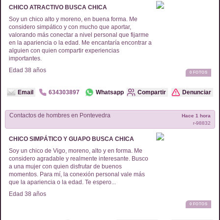
CHICO ATRACTIVO BUSCA CHICA
Soy un chico alto y moreno, en buena forma. Me
considero simpático y con mucho que aportar,
valorando más conectar a nivel personal que fijarme
en la apariencia o la edad. Me encantaría encontrar a
alguien con quien compartir experiencias
importantes.
Edad
38
años
0
FOTOS
Email
634303897
Whatsapp
Compartir
Denunciar
Contactos de
hombres
en
Pontevedra
Hace 1 hora
r-
98832
CHICO SIMPÁTICO Y GUAPO BUSCA CHICA
Soy un chico de Vigo, moreno, alto y en forma. Me
considero agradable y realmente interesante. Busco
a una mujer con quien disfrutar de buenos
momentos. Para mí, la conexión personal vale más
que la apariencia o la edad. Te espero...
Edad
38
años
0
FOTOS