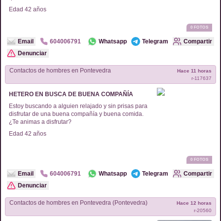
Edad
42
años
0
FOTOS
Email
604006791
Whatsapp
Telegram
Compartir
Denunciar
Contactos de
hombres
en
Pontevedra
Hace 11 horas
r-
117637
HETERO EN BUSCA DE BUENA COMPAÑÍA
Estoy buscando a alguien relajado y sin prisas para
disfrutar de una buena compañía y buena comida.
¿Te animas a disfrutar?
Edad
42
años
0
FOTOS
Email
604006791
Whatsapp
Telegram
Compartir
Denunciar
Contactos de
hombres
en
Pontevedra (Pontevedra)
Hace 12 horas
r-
20560