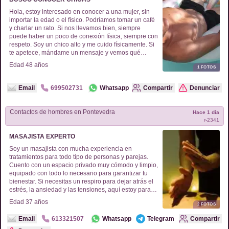
Hola, estoy interesado en conocer a una mujer, sin
importar la edad o el físico. Podríamos tomar un café
y charlar un rato. Si nos llevamos bien, siempre
puede haber un poco de conexión física, siempre con
respeto. Soy un chico alto y me cuido físicamente. Si
te apetece, mándame un mensaje y vemos qué
surge. Estoy aquí para disfrutar y pasarlo bien.
Edad
48
años
1
FOTOS
Email
699502731
Whatsapp
Compartir
Denunciar
Contactos de
hombres
en
Pontevedra
Hace 1 día
r-
2341
MASAJISTA EXPERTO
Soy un masajista con mucha experiencia en
tratamientos para todo tipo de personas y parejas.
Cuento con un espacio privado muy cómodo y limpio,
equipado con todo lo necesario para garantizar tu
bienestar. Si necesitas un respiro para dejar atrás el
estrés, la ansiedad y las tensiones, aquí estoy para
ayudarte. También ofrezco sesiones con una
Edad
37
años
2
FOTOS
compañera masajista para que disfrutes de una
experiencia diferente. Puedes contactarme al
Email
613321507
Whatsapp
Telegram
Compartir
613321507 si tienes alguna pregunta o quieres más