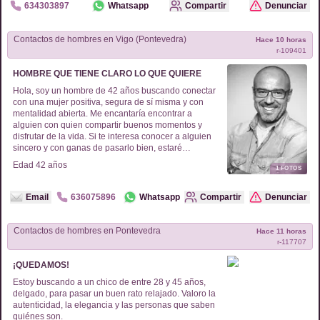
634303897
Whatsapp
Compartir
Denunciar
Contactos de
hombres
en
Vigo (Pontevedra)
Hace 10 horas
r-
109401
HOMBRE QUE TIENE CLARO LO QUE QUIERE
Hola, soy un hombre de 42 años buscando conectar
con una mujer positiva, segura de sí misma y con
mentalidad abierta. Me encantaría encontrar a
alguien con quien compartir buenos momentos y
disfrutar de la vida. Si te interesa conocer a alguien
sincero y con ganas de pasarlo bien, estaré
encantado de saber más de ti.
Edad
42
años
1
FOTOS
Email
636075896
Whatsapp
Compartir
Denunciar
Contactos de
hombres
en
Pontevedra
Hace 11 horas
r-
117707
¡QUEDAMOS!
Estoy buscando a un chico de entre 28 y 45 años,
delgado, para pasar un buen rato relajado. Valoro la
autenticidad, la elegancia y las personas que saben
quiénes son.