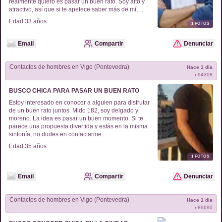
realmente quiero es pasar un buen rato. Soy alto y
atractivo, así que si te apetece saber más de mí,
envíame un correo y hablamos sin compromiso.
Edad
33
años
1
FOTOS
¡Quedo a la espera de tu mensaje!
Email
Compartir
Denunciar
Contactos de
hombres
en
Vigo (Pontevedra)
Hace 1 día
r-
94308
BUSCO CHICA PARA PASAR UN BUEN RATO
Estoy interesado en conocer a alguien para disfrutar
de un buen rato juntos. Mido 182, soy delgado y
moreno. La idea es pasar un buen momento. Si te
parece una propuesta divertida y estás en la misma
sintonía, no dudes en contactarme.
Edad
35
años
1
FOTOS
Email
Compartir
Denunciar
Contactos de
hombres
en
Vigo (Pontevedra)
Hace 1 día
r-
89690