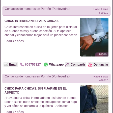
Contactos de
hombres
en
Porriño (Pontevedra)
Hace 3 días
r-
29319
CHICO INTERESANTE PARA CHICAS
Chico interesante en busca de mujeres para disfrutar
de buenos ratos y buena conexión. Si te apetece
charlar y conocernos mejor, será un placer conocerte.
Edad
47
años
1
FOTOS
Email
605757827
Whatsapp
Compartir
Denunciar
Contactos de
hombres
en
Porriño (Pontevedra)
Hace 3 días
r-
29320
CHICO PARA CHICAS, SIN FIJARME EN EL
ASPECTO
¿Hay alguna chica interesada en disfrutar de buenos
ratos? Busco buen ambiente, me apetece tomar algo
y ver cómo se desarrolla la química. ¡Anímate!
Edad
47
años