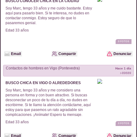
BUSCO CONOCER CHICA EN LA CIUDAD
Soy Marc, tengo 33 años y me cuido bastante. Estoy
aquí para pasarlo bien. Si te interesa, no dudes en
contactar conmigo. Estoy seguro de que lo
pasaremos genial.
Edad
33
años
0
FOTOS
Email
Compartir
Denunciar
Contactos de
hombres
en
Vigo (Pontevedra)
Hace 1 día
r-
89689
BUSCO CHICA EN VIGO O ALREDEDORES
Soy Marc, tengo 33 años y me considero una
persona en forma y con buen atractivo. Si buscas
desconectar un poco de tu día a día, no dudes en
escribirme. Si te llamo la atención contáctame, aquí
estoy para que pasemos un rato agradable sin
complicaciones. ¡Anímate! Espero tu mensaje.
Edad
33
años
0
FOTOS
Email
Compartir
Denunciar