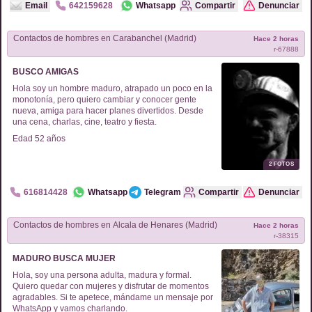
Email
642159628
Whatsapp
Compartir
Denunciar
Contactos de
hombres
en
Carabanchel (Madrid)
Hace 2 horas
r-
67888
BUSCO AMIGAS
Hola soy un hombre maduro, atrapado un poco en la
monotonía, pero quiero cambiar y conocer gente
nueva, amiga para hacer planes divertidos. Desde
una cena, charlas, cine, teatro y fiesta.
Edad
52
años
2
FOTOS
616814428
Whatsapp
Telegram
Compartir
Denunciar
Contactos de
hombres
en
Alcala de Henares (Madrid)
Hace 2 horas
r-
38315
MADURO BUSCA MUJER
Hola, soy una persona adulta, madura y formal.
Quiero quedar con mujeres y disfrutar de momentos
agradables. Si te apetece, mándame un mensaje por
WhatsApp y vamos charlando.