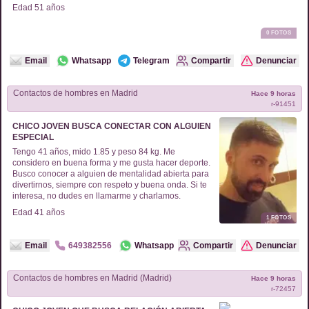
Edad
51
años
0
FOTOS
Email
Whatsapp
Telegram
Compartir
Denunciar
Contactos de
hombres
en
Madrid
Hace 9 horas
r-
91451
CHICO JOVEN BUSCA CONECTAR CON ALGUIEN
ESPECIAL
Tengo 41 años, mido 1.85 y peso 84 kg. Me
considero en buena forma y me gusta hacer deporte.
Busco conocer a alguien de mentalidad abierta para
divertirnos, siempre con respeto y buena onda. Si te
interesa, no dudes en llamarme y charlamos.
Edad
41
años
1
FOTOS
Email
649382556
Whatsapp
Compartir
Denunciar
Contactos de
hombres
en
Madrid (Madrid)
Hace 9 horas
r-
72457