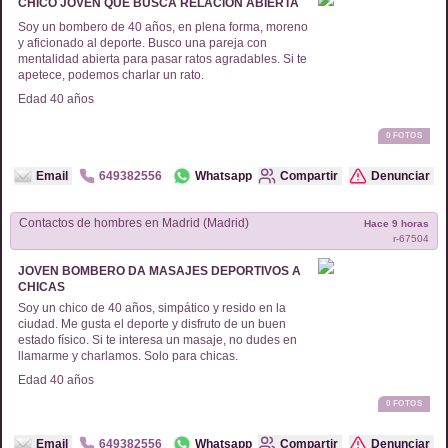
CHICO JOVEN QUE BUSCA RELACIÓN ABIERTA
Soy un bombero de 40 años, en plena forma, moreno
y aficionado al deporte. Busco una pareja con
mentalidad abierta para pasar ratos agradables. Si te
apetece, podemos charlar un rato.
Edad
40
años
0
FOTOS
Email
649382556
Whatsapp
Compartir
Denunciar
Contactos de
hombres
en
Madrid (Madrid)
Hace 9 horas
r-
67504
JOVEN BOMBERO DA MASAJES DEPORTIVOS A
CHICAS
Soy un chico de 40 años, simpático y resido en la
ciudad. Me gusta el deporte y disfruto de un buen
estado físico. Si te interesa un masaje, no dudes en
llamarme y charlamos. Solo para chicas.
Edad
40
años
0
FOTOS
Email
649382556
Whatsapp
Compartir
Denunciar