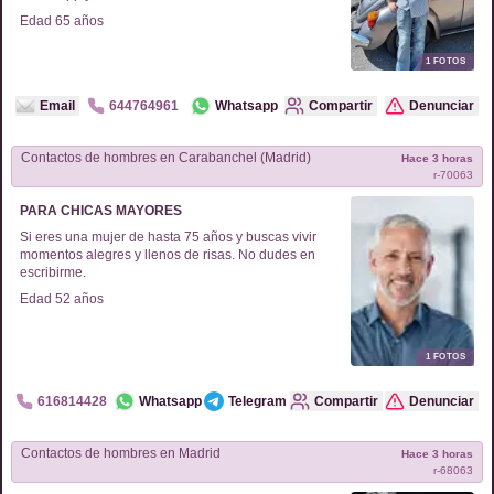
Edad
65
años
1
FOTOS
Email
644764961
Whatsapp
Compartir
Denunciar
Contactos de
hombres
en
Carabanchel (Madrid)
Hace 3 horas
r-
70063
PARA CHICAS MAYORES
Si eres una mujer de hasta 75 años y buscas vivir
momentos alegres y llenos de risas. No dudes en
escribirme.
Edad
52
años
1
FOTOS
616814428
Whatsapp
Telegram
Compartir
Denunciar
Contactos de
hombres
en
Madrid
Hace 3 horas
r-
68063