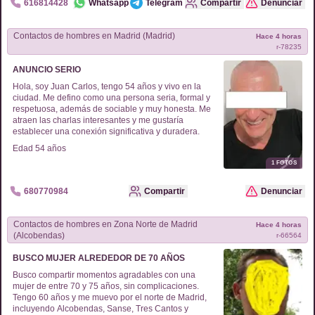
616814428
Whatsapp
Telegram
Compartir
Denunciar
Contactos de
hombres
en
Madrid (Madrid)
Hace 4 horas
r-
78235
ANUNCIO SERIO
Hola, soy Juan Carlos, tengo 54 años y vivo en la
ciudad. Me defino como una persona seria, formal y
respetuosa, además de sociable y muy honesta. Me
atraen las charlas interesantes y me gustaría
establecer una conexión significativa y duradera.
Edad
54
años
1
FOTOS
680770984
Compartir
Denunciar
Contactos de
hombres
en
Zona Norte de Madrid
Hace 4 horas
(Alcobendas)
r-
66564
BUSCO MUJER ALREDEDOR DE 70 AÑOS
Busco compartir momentos agradables con una
mujer de entre 70 y 75 años, sin complicaciones.
Tengo 60 años y me muevo por el norte de Madrid,
incluyendo Alcobendas, Sanse, Tres Cantos y