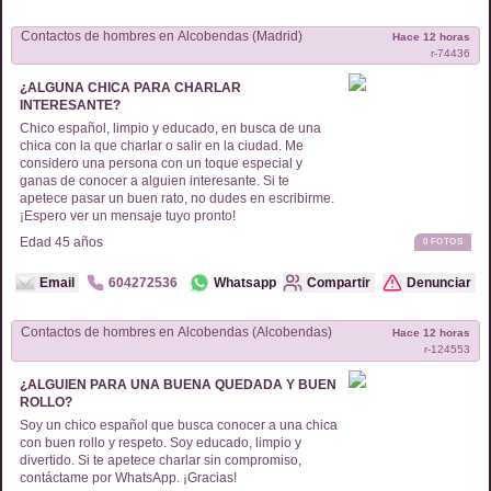
Contactos de
hombres
en
Alcobendas (Madrid)
Hace 12 horas
r-
74436
¿ALGUNA CHICA PARA CHARLAR
INTERESANTE?
Chico español, limpio y educado, en busca de una
chica con la que charlar o salir en la ciudad. Me
considero una persona con un toque especial y
ganas de conocer a alguien interesante. Si te
apetece pasar un buen rato, no dudes en escribirme.
¡Espero ver un mensaje tuyo pronto!
Edad
45
años
0
FOTOS
Email
604272536
Whatsapp
Compartir
Denunciar
Contactos de
hombres
en
Alcobendas (Alcobendas)
Hace 12 horas
r-
124553
¿ALGUIEN PARA UNA BUENA QUEDADA Y BUEN
ROLLO?
Soy un chico español que busca conocer a una chica
con buen rollo y respeto. Soy educado, limpio y
divertido. Si te apetece charlar sin compromiso,
contáctame por WhatsApp. ¡Gracias!