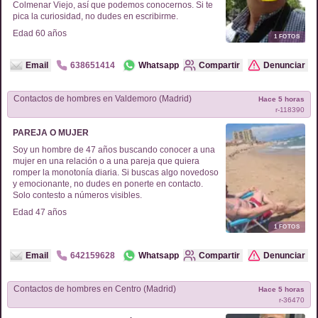
Colmenar Viejo, así que podemos conocernos. Si te
pica la curiosidad, no dudes en escribirme.
Edad
60
años
1
FOTOS
Email
638651414
Whatsapp
Compartir
Denunciar
Contactos de
hombres
en
Valdemoro (Madrid)
Hace 5 horas
r-
118390
PAREJA O MUJER
Soy un hombre de 47 años buscando conocer a una
mujer en una relación o a una pareja que quiera
romper la monotonía diaria. Si buscas algo novedoso
y emocionante, no dudes en ponerte en contacto.
Solo contesto a números visibles.
Edad
47
años
1
FOTOS
Email
642159628
Whatsapp
Compartir
Denunciar
Contactos de
hombres
en
Centro (Madrid)
Hace 5 horas
r-
36470