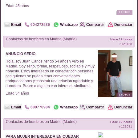
Edad
45
años
0
FOTOS
Email
604272536
Whatsapp
Compartir
Denunciar
Contactos de
hombres
en
Madrid (Madrid)
Hace 12 horas
r-
121128
ANUNCIO SERIO
Hola, soy Juan Carlos, tengo 54 años y vivo en
Madrid. Soy serio, formal, respetuoso, sociable y muy
honesto. Estoy interesado en conectar con personas
con quienes se pueda tener conversaciones
enriquecedoras y construir una relación agradable y
duradera. Busco a alguien con intereses similares
para compartir afinidades.
Edad
54
años
1
FOTOS
Email
680770984
Whatsapp
Compartir
Denunciar
Contactos de
hombres
en
Madrid (Madrid)
Hace 12 horas
r-
121581
PARA MUJER INTERESADA EN QUEDAR