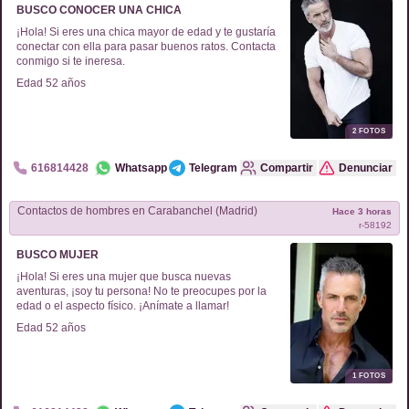
BUSCO CONOCER UNA CHICA
¡Hola! Si eres una chica mayor de edad y te gustaría
conectar con ella para pasar buenos ratos. Contacta
conmigo si te ineresa.
Edad
52
años
2
FOTOS
616814428
Whatsapp
Telegram
Compartir
Denunciar
Contactos de
hombres
en
Carabanchel (Madrid)
Hace 3 horas
r-
58192
BUSCO MUJER
¡Hola! Si eres una mujer que busca nuevas
aventuras, ¡soy tu persona! No te preocupes por la
edad o el aspecto físico. ¡Anímate a llamar!
Edad
52
años
1
FOTOS