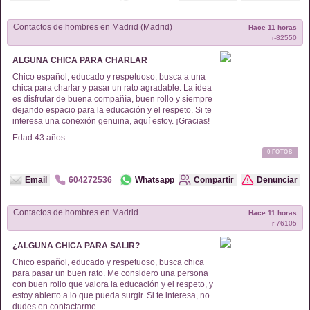
Contactos de
hombres
en
Madrid (Madrid)
Hace 11 horas
r-
82550
ALGUNA CHICA PARA CHARLAR
Chico español, educado y respetuoso, busca a una
chica para charlar y pasar un rato agradable. La idea
es disfrutar de buena compañía, buen rollo y siempre
dejando espacio para la educación y el respeto. Si te
interesa una conexión genuina, aquí estoy. ¡Gracias!
Edad
43
años
0
FOTOS
Email
604272536
Whatsapp
Compartir
Denunciar
Contactos de
hombres
en
Madrid
Hace 11 horas
r-
76105
¿ALGUNA CHICA PARA SALIR?
Chico español, educado y respetuoso, busca chica
para pasar un buen rato. Me considero una persona
con buen rollo que valora la educación y el respeto, y
estoy abierto a lo que pueda surgir. Si te interesa, no
dudes en contactarme.