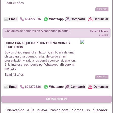
Edad
45
años
0
FOTOS
Email
604272536
Whatsapp
Compartir
Denunciar
Contactos de
hombres
en
Alcobendas (Madrid)
Hace 12 horas
r-
84531
CHICA PARA QUEDAR CON BUENA VIBRA Y
EDUCACIÓN
Soy un chico español en la zona, en busca de una
chica para una buena charla. Me cuido en mi
presentación y trato a los demás con consideración.
Si te interesa, escríbeme por WhatsApp. ¡Espero tu
mensaje!
Edad
42
años
0
FOTOS
Email
604272536
Whatsapp
Compartir
Denunciar
MUNICIPIOS
¡Bienvenido a la nueva Pasion.com! Somos un buscador