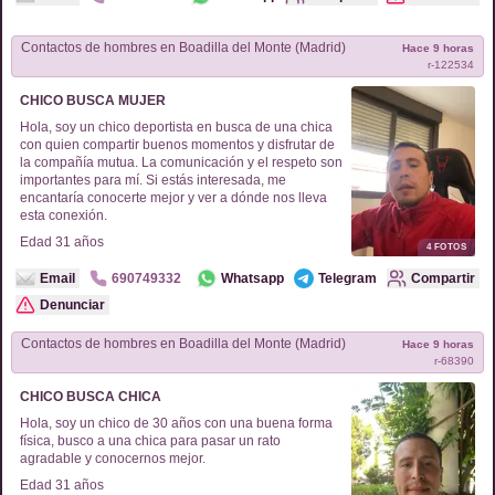
Contactos de
hombres
en
Boadilla del Monte (Madrid)
Hace 9 horas
r-
122534
CHICO BUSCA MUJER
Hola, soy un chico deportista en busca de una chica
con quien compartir buenos momentos y disfrutar de
la compañía mutua. La comunicación y el respeto son
importantes para mí. Si estás interesada, me
encantaría conocerte mejor y ver a dónde nos lleva
esta conexión.
Edad
31
años
4
FOTOS
Email
690749332
Whatsapp
Telegram
Compartir
Denunciar
Contactos de
hombres
en
Boadilla del Monte (Madrid)
Hace 9 horas
r-
68390
CHICO BUSCA CHICA
Hola, soy un chico de 30 años con una buena forma
física, busco a una chica para pasar un rato
agradable y conocernos mejor.
Edad
31
años