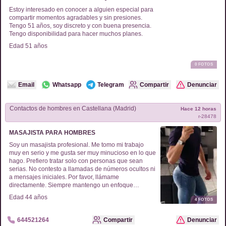
Estoy interesado en conocer a alguien especial para
compartir momentos agradables y sin presiones.
Tengo 51 años, soy discreto y con buena presencia.
Tengo disponibilidad para hacer muchos planes.
Edad
51
años
0
FOTOS
Email
Whatsapp
Telegram
Compartir
Denunciar
Contactos de
hombres
en
Castellana (Madrid)
Hace 12 horas
r-
28478
MASAJISTA PARA HOMBRES
Soy un masajista profesional. Me tomo mi trabajo
muy en serio y me gusta ser muy minucioso en lo que
hago. Prefiero tratar solo con personas que sean
serias. No contesto a llamadas de números ocultos ni
a mensajes iniciales. Por favor, llámame
directamente. Siempre mantengo un enfoque
respetuoso.
Edad
44
años
4
FOTOS
644521264
Compartir
Denunciar