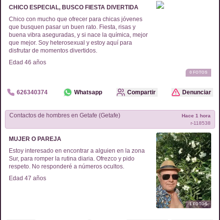
CHICO ESPECIAL, BUSCO FIESTA DIVERTIDA
Chico con mucho que ofrecer para chicas jóvenes
que busquen pasar un buen rato. Fiesta, risas y
buena vibra aseguradas, y si nace la química, mejor
que mejor. Soy heterosexual y estoy aquí para
disfrutar de momentos divertidos.
Edad
46
años
0
FOTOS
626340374
Whatsapp
Compartir
Denunciar
Contactos de
hombres
en
Getafe (Getafe)
Hace 1 hora
r-
118538
MUJER O PAREJA
Estoy interesado en encontrar a alguien en la zona
Sur, para romper la rutina diaria. Ofrezco y pido
respeto. No responderé a números ocultos.
Edad
47
años
1
FOTOS