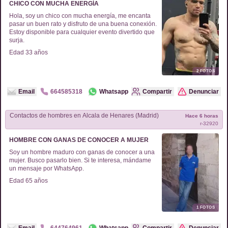
CHICO CON MUCHA ENERGÍA
Hola, soy un chico con mucha energía, me encanta
pasar un buen rato y disfruto de una buena conexión.
Estoy disponible para cualquier evento divertido que
surja.
Edad
33
años
2
FOTOS
Email
664585318
Whatsapp
Compartir
Denunciar
Contactos de
hombres
en
Alcala de Henares (Madrid)
Hace 6 horas
r-
32920
HOMBRE CON GANAS DE CONOCER A MUJER
Soy un hombre maduro con ganas de conocer a una
mujer. Busco pasarlo bien. Si te interesa, mándame
un mensaje por WhatsApp.
Edad
65
años
1
FOTOS