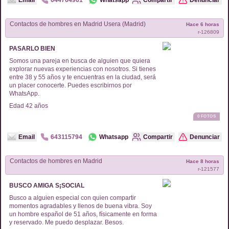
Email
644764961
Whatsapp
Compartir
Denunciar
Contactos de
hombres
en
Madrid Usera (Madrid)
Hace 6 horas
r-
126809
PASARLO BIEN
Somos una pareja en busca de alguien que quiera
explorar nuevas experiencias con nosotros. Si tienes
entre 38 y 55 años y te encuentras en la ciudad, será
un placer conocerte. Puedes escribirnos por
WhatsApp.
Edad
42
años
0
FOTOS
Email
643115794
Whatsapp
Compartir
Denunciar
Contactos de
hombres
en
Madrid
Hace 8 horas
r-
121577
BUSCO AMIGA S¡SOCIAL
Busco a alguien especial con quien compartir
momentos agradables y llenos de buena vibra. Soy
un hombre español de 51 años, físicamente en forma
y reservado. Me puedo desplazar. Besos.