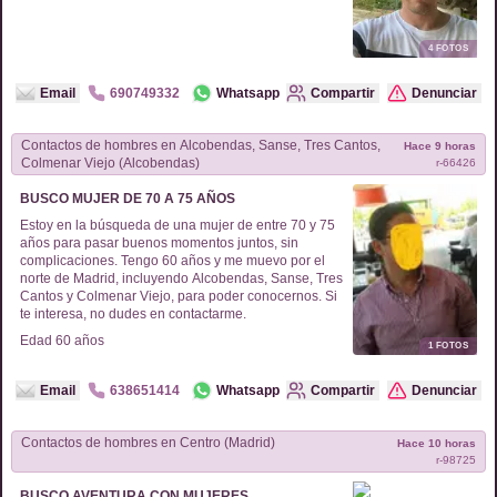
4
FOTOS
Email
690749332
Whatsapp
Compartir
Denunciar
Contactos de
hombres
en
Alcobendas, Sanse, Tres Cantos,
Hace 9 horas
Colmenar Viejo (Alcobendas)
r-
66426
BUSCO MUJER DE 70 A 75 AÑOS
Estoy en la búsqueda de una mujer de entre 70 y 75
años para pasar buenos momentos juntos, sin
complicaciones. Tengo 60 años y me muevo por el
norte de Madrid, incluyendo Alcobendas, Sanse, Tres
Cantos y Colmenar Viejo, para poder conocernos. Si
te interesa, no dudes en contactarme.
Edad
60
años
1
FOTOS
Email
638651414
Whatsapp
Compartir
Denunciar
Contactos de
hombres
en
Centro (Madrid)
Hace 10 horas
r-
98725
BUSCO AVENTURA CON MUJERES