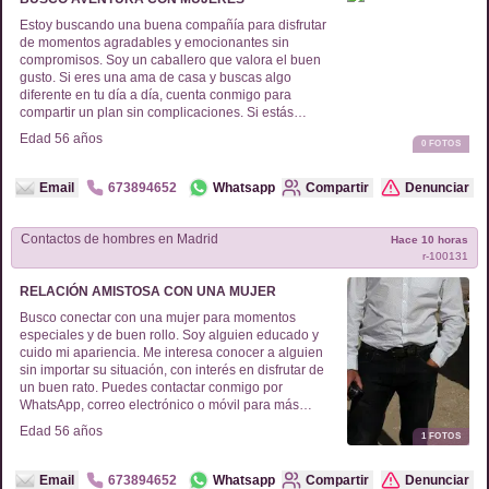
Estoy buscando una buena compañía para disfrutar
de momentos agradables y emocionantes sin
compromisos. Soy un caballero que valora el buen
gusto. Si eres una ama de casa y buscas algo
diferente en tu día a día, cuenta conmigo para
compartir un plan sin complicaciones. Si estás
interesada, podemos hablar y ver hacia dónde nos
Edad
56
años
0
FOTOS
lleva la conversación. Sin presiones, solo disfrutando
del momento.
Email
673894652
Whatsapp
Compartir
Denunciar
Contactos de
hombres
en
Madrid
Hace 10 horas
r-
100131
RELACIÓN AMISTOSA CON UNA MUJER
Busco conectar con una mujer para momentos
especiales y de buen rollo. Soy alguien educado y
cuido mi apariencia. Me interesa conocer a alguien
sin importar su situación, con interés en disfrutar de
un buen rato. Puedes contactar conmigo por
WhatsApp, correo electrónico o móvil para más
detalles.
Edad
56
años
1
FOTOS
Email
673894652
Whatsapp
Compartir
Denunciar