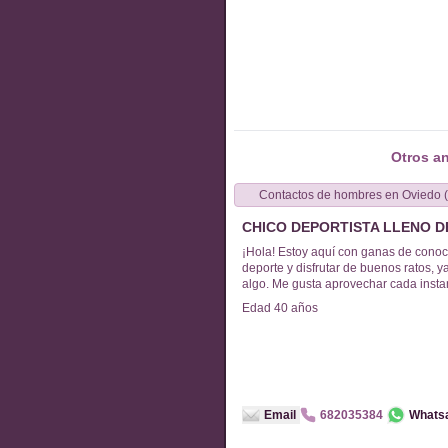
Otros a
Contactos de
hombres
en
Oviedo 
CHICO DEPORTISTA LLENO D
¡Hola! Estoy aquí con ganas de conoc
deporte y disfrutar de buenos ratos, 
algo. Me gusta aprovechar cada instan
Edad
40
años
Email
682035384
Whats