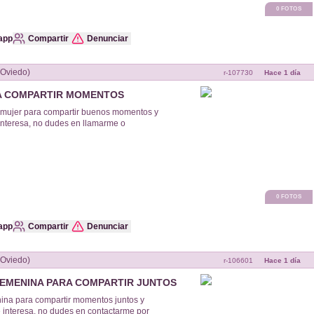
0
FOTOS
app
Compartir
Denunciar
viedo (Oviedo)
r-
107730
Hace 1 día
A COMPARTIR MOMENTOS
 mujer para compartir buenos momentos y
e interesa, no dudes en llamarme o
0
FOTOS
app
Compartir
Denunciar
viedo (Oviedo)
r-
106601
Hace 1 día
EMENINA PARA COMPARTIR JUNTOS
na para compartir momentos juntos y
te interesa, no dudes en contactarme por