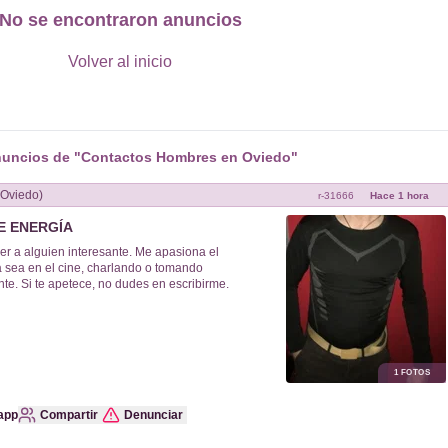
No se encontraron anuncios
Volver al inicio
nuncios de "Contactos
Hombres
en
Oviedo
"
(Oviedo)
r-
31666
Hace 1 hora
E ENERGÍA
er a alguien interesante. Me apasiona el
ya sea en el cine, charlando o tomando
te. Si te apetece, no dudes en escribirme.
1
FOTOS
app
Compartir
Denunciar