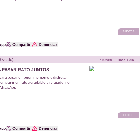
0
FOTOS
app
Compartir
Denunciar
viedo (Oviedo)
r-
106096
Hace 1 día
 PASAR RATO JUNTOS
ara pasar un buen momento y disfrutar
compartir un rato agradable y relajado, no
 WhatsApp.
0
FOTOS
app
Compartir
Denunciar