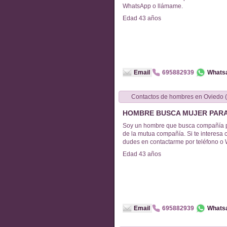
WhatsApp o llámame.
Edad
43
años
Email
695882939
Whats
Contactos de
hombres
en
O
HOMBRE BUSCA MUJER PARA
Soy un hombre que busca compañía p
de la mutua compañía. Si te interesa 
dudes en contactarme por teléfono o
Edad
43
años
Email
695882939
Whats