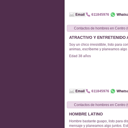
Email
611845976
Whats
Contactos de
hombres
en
Centro (
ATRACTIVO Y ENTRETENIDO 
Soy un chico irresistible, listo para co
animas, escríbeme y planeamos algo ju
Edad
38
años
Email
611845976
Whats
Contactos de
hombres
en
Centro (
HOMBRE LATINO
Hombre bastante guapo, listo para di
mensaje y planeamos algo juntos. Estoy