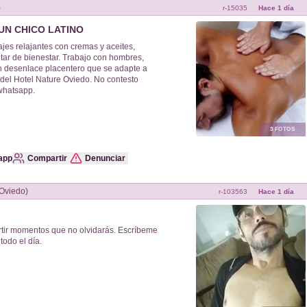
)
r-
15035
Hace 1 día
UN CHICO LATINO
jes relajantes con cremas y aceites,
rutar de bienestar. Trabajo con hombres,
n desenlace placentero que se adapte a
del Hotel Nature Oviedo. No contesto
whatsapp.
3
FOTOS
app
Compartir
Denunciar
entro (Oviedo)
r-
103563
Hace 1 día
tir momentos que no olvidarás. Escríbeme
todo el día.