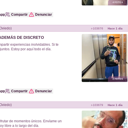
4
FOTOS
app
Compartir
Denunciar
Oviedo)
r-
103676
Hace 1 día
ADEMÁS DE DISCRETO
mpartir experiencias inolvidables. Si te
ntos. Estoy por aquí todo el día.
2
FOTOS
app
Compartir
Denunciar
Oviedo)
r-
103679
Hace 1 día
sfrutar de momentos únicos. Envíame un
 libre a lo largo del día.