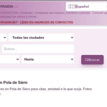
🇪🇸
PASION
.net
CONTACTOS: Contactos . Contactos con mujeres, hombres y parejas . Conocer gent
amistad con chicos y chicas.
PASION.NET - LÍDER EN ANUNCIOS DE CONTACTOS
s
Buscar
 Pola de Siero
s en Pola de Siero para citas, amistad o lo que surja. Fotos
.