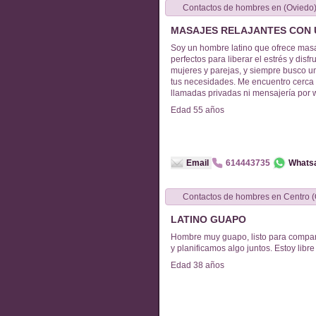
Contactos de
hombres
en
(Oviedo
MASAJES RELAJANTES CON 
Soy un hombre latino que ofrece masa
perfectos para liberar el estrés y disf
mujeres y parejas, y siempre busco u
tus necesidades. Me encuentro cerca 
llamadas privadas ni mensajería por 
Edad
55
años
Email
614443735
Whats
Contactos de
hombres
en
C
LATINO GUAPO
Hombre muy guapo, listo para compar
y planificamos algo juntos. Estoy libre 
Edad
38
años