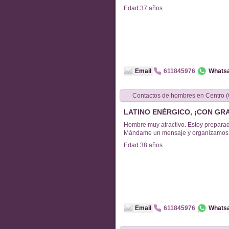
Edad
37
años
Email
611845976
Whats
Contactos de
hombres
en
Centro (
LATINO ENÉRGICO, ¡CON GR
Hombre muy atractivo. Estoy preparad
Mándame un mensaje y organizamos al
Edad
38
años
Email
611845976
Whats