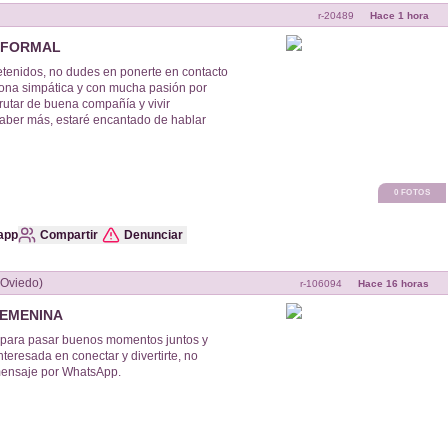
r-
20489
Hace 1 hora
NFORMAL
etenidos, no dudes en ponerte en contacto
 con mucha pasión por
frutar de buena compañía y vivir
saber más, estaré encantado de hablar
0
FOTOS
app
Compartir
Denunciar
viedo (Oviedo)
r-
106094
Hace 16 horas
FEMENINA
 para pasar buenos momentos juntos y
nteresada en conectar y divertirte, no
ensaje por WhatsApp.