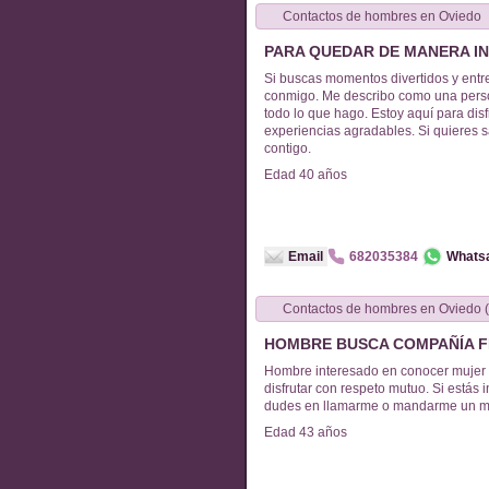
Contactos de
hombres
en
Oviedo
PARA QUEDAR DE MANERA I
Si buscas momentos divertidos y entr
conmigo. Me describo como una persona simpática y
todo lo que hago. Estoy aquí para dis
experiencias agradables. Si quieres 
contigo.
Edad
40
años
Email
682035384
Whats
Contactos de
hombres
en
O
HOMBRE BUSCA COMPAÑÍA 
Hombre interesado en conocer mujer
disfrutar con respeto mutuo. Si estás i
dudes en llamarme o mandarme un m
Edad
43
años