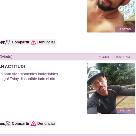
3
FOTOS
app
Compartir
Denunciar
Oviedo)
r-
94304
Hace 1 día
AN ACTITUD!
o para vivir momentos inolvidables.
go! Estoy disponible todo el dia.
2
FOTOS
app
Compartir
Denunciar