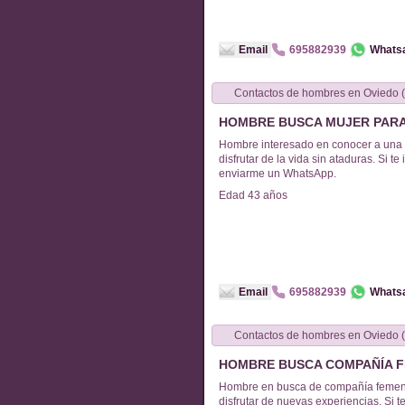
Email
695882939
Whats
Contactos de
hombres
en
O
HOMBRE BUSCA MUJER PAR
Hombre interesado en conocer a una
disfrutar de la vida sin ataduras. Si t
enviarme un WhatsApp.
Edad
43
años
Email
695882939
Whats
Contactos de
hombres
en
O
HOMBRE BUSCA COMPAÑÍA F
Hombre en busca de compañía femeni
disfrutar de nuevas experiencias. Si 