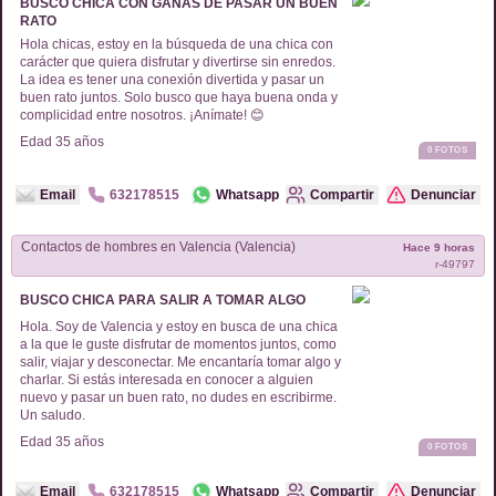
BUSCO CHICA CON GANAS DE PASAR UN BUEN
RATO
Hola chicas, estoy en la búsqueda de una chica con
carácter que quiera disfrutar y divertirse sin enredos.
La idea es tener una conexión divertida y pasar un
buen rato juntos. Solo busco que haya buena onda y
complicidad entre nosotros. ¡Anímate! 😊
Edad
35
años
0
FOTOS
Email
632178515
Whatsapp
Compartir
Denunciar
Contactos de
hombres
en
Valencia (Valencia)
Hace 9 horas
r-
49797
BUSCO CHICA PARA SALIR A TOMAR ALGO
Hola. Soy de Valencia y estoy en busca de una chica
a la que le guste disfrutar de momentos juntos, como
salir, viajar y desconectar. Me encantaría tomar algo y
charlar. Si estás interesada en conocer a alguien
nuevo y pasar un buen rato, no dudes en escribirme.
Un saludo.
Edad
35
años
0
FOTOS
Email
632178515
Whatsapp
Compartir
Denunciar