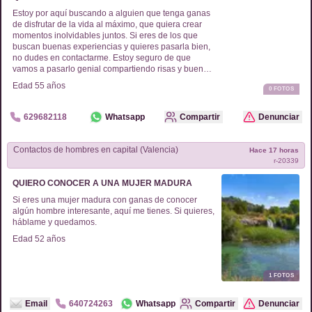
Estoy por aquí buscando a alguien que tenga ganas
de disfrutar de la vida al máximo, que quiera crear
momentos inolvidables juntos. Si eres de los que
buscan buenas experiencias y quieres pasarla bien,
no dudes en contactarme. Estoy seguro de que
vamos a pasarlo genial compartiendo risas y buenos
recuerdos. ¡Espero tu mensaje!
Edad
55
años
0
FOTOS
629682118
Whatsapp
Compartir
Denunciar
Contactos de
hombres
en
capital (Valencia)
Hace 17 horas
r-
20339
QUIERO CONOCER A UNA MUJER MADURA
Si eres una mujer madura con ganas de conocer
algún hombre interesante, aquí me tienes. Si quieres,
háblame y quedamos.
Edad
52
años
1
FOTOS
Email
640724263
Whatsapp
Compartir
Denunciar