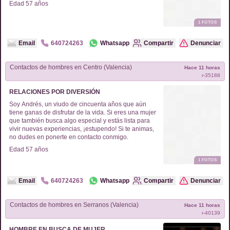
Edad
57
años
1
FOTOS
Email
640724263
Whatsapp
Compartir
Denunciar
Contactos de
hombres
en
Centro (Valencia)
Hace 11 horas
r-
35188
RELACIONES POR DIVERSIÓN
Soy Andrés, un viudo de cincuenta años que aún
tiene ganas de disfrutar de la vida. Si eres una mujer
que también busca algo especial y estás lista para
vivir nuevas experiencias, ¡estupendo! Si te animas,
no dudes en ponerte en contacto conmigo.
Edad
57
años
1
FOTOS
Email
640724263
Whatsapp
Compartir
Denunciar
Contactos de
hombres
en
Serranos (Valencia)
Hace 11 horas
r-
40139
HOMBRE EN BUSCA DE MUJER