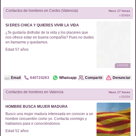
Contactos de
hombres
en
Centro (Valencia)
Hace 17 horas
r-
35464
SI ERES CHICA Y QUIERES VIVIR LA VIDA
¿Te gustaría disfrutar de la vida y los placeres que
nos ofrece estar en buena compañía? Pues no dudes
en llamarme y quedamos.
Edad
57
años
1
FOTOS
Email
640724263
Whatsapp
Compartir
Denunciar
Contactos de
hombres
en
Valencia
Hace 17 horas
r-
20334
HOMBRE BUSCA MUJER MADURA
Busco una mujer madura interesada en conocer a un
hombre cincuentón como yo. Contacta conmigo y
hablamos para ir conociéndonos.
Edad
52
años