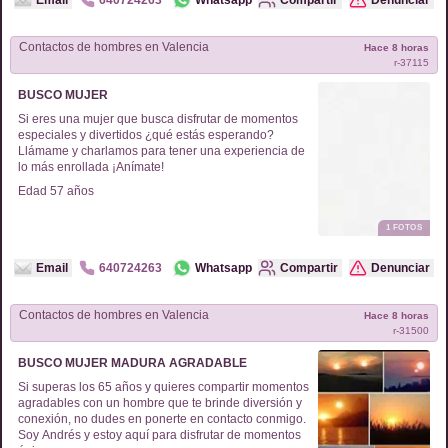
Email
640724263
Whatsapp
Compartir
Denunciar
Contactos de
hombres
en
Valencia
Hace 8 horas
r-
37115
BUSCO MUJER
Si eres una mujer que busca disfrutar de momentos
especiales y divertidos ¿qué estás esperando?
Llámame y charlamos para tener una experiencia de
lo más enrollada ¡Anímate!
Edad
57
años
1
FOTOS
Email
640724263
Whatsapp
Compartir
Denunciar
Contactos de
hombres
en
Valencia
Hace 8 horas
r-
31500
BUSCO MUJER MADURA AGRADABLE
Si superas los 65 años y quieres compartir momentos
agradables con un hombre que te brinde diversión y
conexión, no dudes en ponerte en contacto conmigo.
Soy Andrés y estoy aquí para disfrutar de momentos