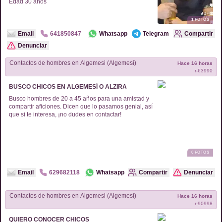
Edad
30
años
1
FOTOS
Email
641850847
Whatsapp
Telegram
Compartir
Denunciar
Contactos de
hombres
en
Algemesi (Algemesí)
Hace 16 horas
r-
63990
BUSCO CHICOS EN ALGEMESÍ O ALZIRA
Busco hombres de 20 a 45 años para una amistad y
compartir aficiones. Dicen que lo pasamos genial, así
que si te interesa, ¡no dudes en contactar!
0
FOTOS
Email
629682118
Whatsapp
Compartir
Denunciar
Contactos de
hombres
en
Algemesi (Algemesí)
Hace 16 horas
r-
90998
QUIERO CONOCER CHICOS