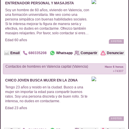
ENTRENADOR PERSONAL Y MASAJISTA
Soy un hombre de 60 años, viviendo en Valencia, con
una formación universitaria. Me veo como una
persona simpática con buenas habilidades sociales.
Si te interesa mejorar tu figura de manera seria y
efectiva, no dudes en contactarme. Ofrezco también
masajes relajantes. Por favor, solo contactar si eres
mayor de edad y no hombres.
Edad
60
años
0
FOTOS
Email
680335208
Whatsapp
Compartir
Denunciar
Contactos de
hombres
en
Valencia capital (Valencia)
Hace 6 horas
r-
74307
CHICO JOVEN BUSCA MUJER EN LA ZONA
Tengo 23 años y resido en la ciudad. Busco a una
mujer sin importar la edad para compartir buenos
ratos. Soy una persona discreta y de buen rollo. Si te
interesa, no dudes en contactarme.
Edad
23
años
0
FOTOS