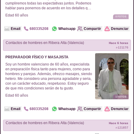
cumpliremos todas las expectativas juntos. Podemos
hablar para ponernos de acuerdo en los detalles que
sean cómodos para ambos.
Edad
60
años
0
FOTOS
Email
680335208
Whatsapp
Compartir
Denunciar
Contactos de
hombres
en
Ribera Alta (Valencia)
Hace 6 horas
r-
121176
PREPARADOR FÍSICO Y MASAJISTA
Soy un hombre valenciano de 60 años, especialista
en preparación física tanto para mujeres, como para
hombres y parejas. Además, ofrezco masajes, siendo
hetero. Me considero una persona agradable y seria,
con un carácter educado, respetuoso. Estoy seguro
de que mis condiciones serán de tu gusto.
Edad
60
años
1
FOTOS
Email
680335208
Whatsapp
Compartir
Denunciar
Contactos de
hombres
en
Ribera Alta (Valencia)
Hace 6 horas
r-
121857