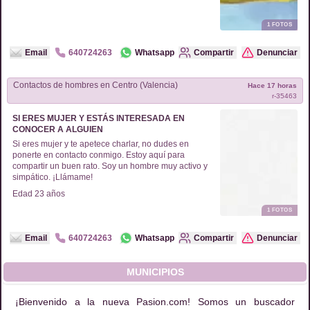
1
FOTOS
Email
640724263
Whatsapp
Compartir
Denunciar
Contactos de
hombres
en
Centro (Valencia)
Hace 17 horas
r-
35463
SI ERES MUJER Y ESTÁS INTERESADA EN
CONOCER A ALGUIEN
Si eres mujer y te apetece charlar, no dudes en
ponerte en contacto conmigo. Estoy aquí para
compartir un buen rato. Soy un hombre muy activo y
simpático. ¡Llámame!
Edad
23
años
1
FOTOS
Email
640724263
Whatsapp
Compartir
Denunciar
MUNICIPIOS
¡Bienvenido a la nueva Pasion.com! Somos un buscador