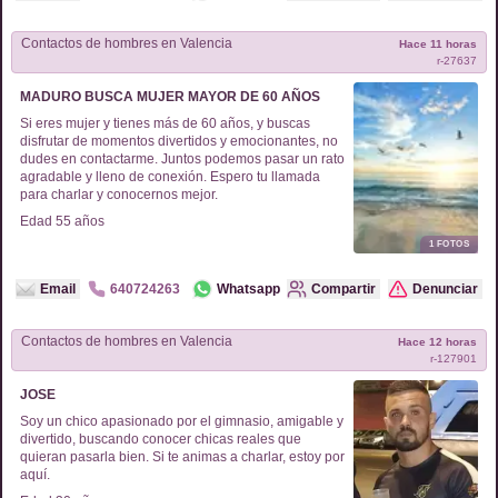
Contactos de
hombres
en
Valencia
Hace 11 horas
r-
27637
MADURO BUSCA MUJER MAYOR DE 60 AÑOS
Si eres mujer y tienes más de 60 años, y buscas
disfrutar de momentos divertidos y emocionantes, no
dudes en contactarme. Juntos podemos pasar un rato
agradable y lleno de conexión. Espero tu llamada
para charlar y conocernos mejor.
Edad
55
años
1
FOTOS
Email
640724263
Whatsapp
Compartir
Denunciar
Contactos de
hombres
en
Valencia
Hace 12 horas
r-
127901
JOSE
Soy un chico apasionado por el gimnasio, amigable y
divertido, buscando conocer chicas reales que
quieran pasarla bien. Si te animas a charlar, estoy por
aquí.