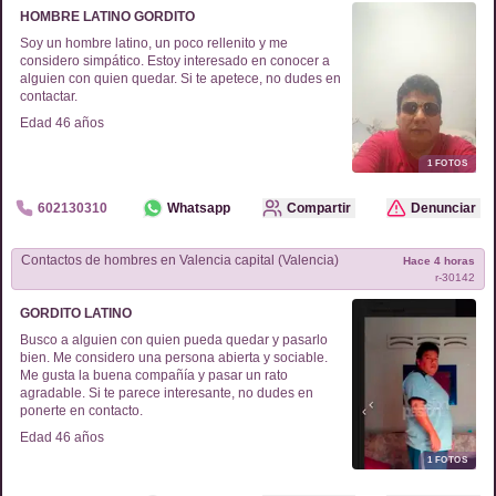
HOMBRE LATINO GORDITO
Soy un hombre latino, un poco rellenito y me
considero simpático. Estoy interesado en conocer a
alguien con quien quedar. Si te apetece, no dudes en
contactar.
Edad
46
años
1
FOTOS
602130310
Whatsapp
Compartir
Denunciar
Contactos de
hombres
en
Valencia capital (Valencia)
Hace 4 horas
r-
30142
GORDITO LATINO
Busco a alguien con quien pueda quedar y pasarlo
bien. Me considero una persona abierta y sociable.
Me gusta la buena compañía y pasar un rato
agradable. Si te parece interesante, no dudes en
ponerte en contacto.
Edad
46
años
1
FOTOS