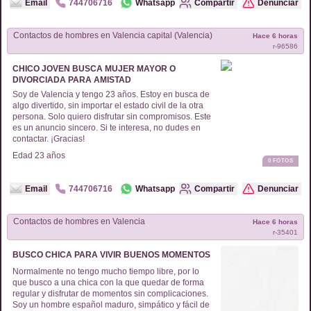
Email
744706716
Whatsapp
Compartir
Denunciar
Contactos de
hombres
en
Valencia capital (Valencia)
Hace 6 horas
r-
96586
CHICO JOVEN BUSCA MUJER MAYOR O
DIVORCIADA PARA AMISTAD
Soy de Valencia y tengo 23 años. Estoy en busca de
algo divertido, sin importar el estado civil de la otra
persona. Solo quiero disfrutar sin compromisos. Este
es un anuncio sincero. Si te interesa, no dudes en
contactar. ¡Gracias!
Edad
23
años
0
FOTOS
Email
744706716
Whatsapp
Compartir
Denunciar
Contactos de
hombres
en
Valencia
Hace 6 horas
r-
35401
BUSCO CHICA PARA VIVIR BUENOS MOMENTOS
Normalmente no tengo mucho tiempo libre, por lo
que busco a una chica con la que quedar de forma
regular y disfrutar de momentos sin complicaciones.
Soy un hombre español maduro, simpático y fácil de