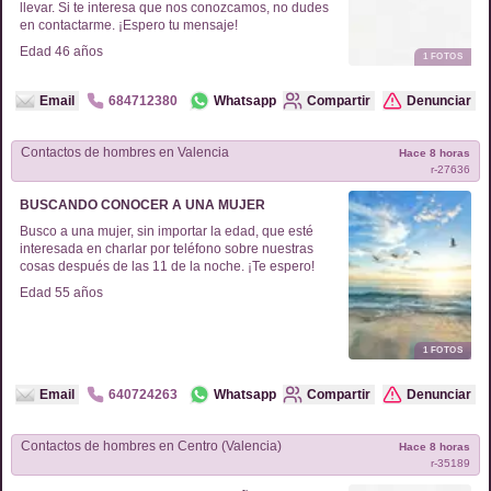
llevar. Si te interesa que nos conozcamos, no dudes
en contactarme. ¡Espero tu mensaje!
Edad
46
años
1
FOTOS
Email
684712380
Whatsapp
Compartir
Denunciar
Contactos de
hombres
en
Valencia
Hace 8 horas
r-
27636
BUSCANDO CONOCER A UNA MUJER
Busco a una mujer, sin importar la edad, que esté
interesada en charlar por teléfono sobre nuestras
cosas después de las 11 de la noche. ¡Te espero!
Edad
55
años
1
FOTOS
Email
640724263
Whatsapp
Compartir
Denunciar
Contactos de
hombres
en
Centro (Valencia)
Hace 8 horas
r-
35189