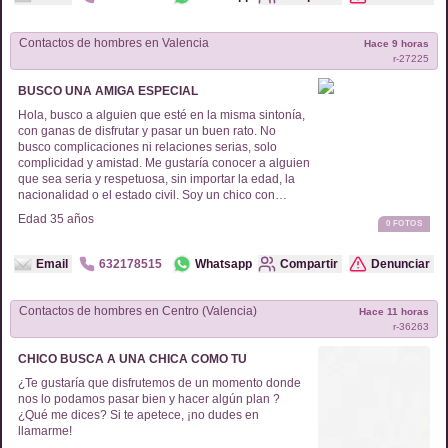
Contactos de
hombres
en
Valencia
Hace 9 horas
r-
27225
BUSCO UNA AMIGA ESPECIAL
Hola, busco a alguien que esté en la misma sintonía,
con ganas de disfrutar y pasar un buen rato. No
busco complicaciones ni relaciones serias, solo
complicidad y amistad. Me gustaría conocer a alguien
que sea seria y respetuosa, sin importar la edad, la
nacionalidad o el estado civil. Soy un chico con
ganas de vivir buenos momentos. Si te interesa, deja
Edad
35
años
0
FOTOS
tu forma de contacto. ¡Gracias!
Email
632178515
Whatsapp
Compartir
Denunciar
Contactos de
hombres
en
Centro (Valencia)
Hace 11 horas
r-
36263
CHICO BUSCA A UNA CHICA COMO TU
¿Te gustaría que disfrutemos de un momento donde
nos lo podamos pasar bien y hacer algún plan ?
¿Qué me dices? Si te apetece, ¡no dudes en
llamarme!