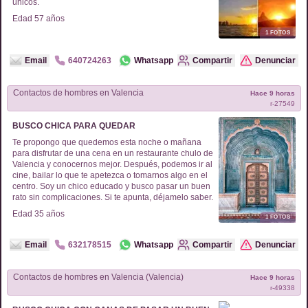
únicos.
Edad
57
años
1
FOTOS
Email
640724263
Whatsapp
Compartir
Denunciar
Contactos de
hombres
en
Valencia
Hace 9 horas
r-
27549
BUSCO CHICA PARA QUEDAR
Te propongo que quedemos esta noche o mañana
para disfrutar de una cena en un restaurante chulo de
Valencia y conocernos mejor. Después, podemos ir al
cine, bailar lo que te apetezca o tomarnos algo en el
centro. Soy un chico educado y busco pasar un buen
rato sin complicaciones. Si te apunta, déjamelo saber.
Edad
35
años
1
FOTOS
Email
632178515
Whatsapp
Compartir
Denunciar
Contactos de
hombres
en
Valencia (Valencia)
Hace 9 horas
r-
49338