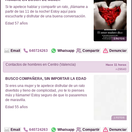
Si te apetece hablar y compartir un rato, ¡llámame a
partir de las 11 de la noche! Estoy aquí para
escucharte y disfrutar de una buena conversación.
Edad
57
años
1
FOTOS
Email
640724263
Whatsapp
Compartir
Denunciar
Contactos de
hombres
en
Centro (Valencia)
Hace 11 horas
r-
29640
BUSCO COMPAÑERA, SIN IMPORTAR LA EDAD
Si eres una mujer y te apetece disfrutar de un rato
divertido y lleno de complicidad, ¡no te lo pienses
más y llámame! Estoy seguro de que lo pasaremos
de maravilla.
Edad
55
años
1
FOTOS
Email
640724263
Whatsapp
Compartir
Denunciar