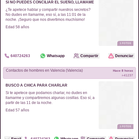
SI NO PUEDES CONCILIAR EL SUEÑO, LLAMAME
¿Te apetece hablar y compartir nuestros secretos?
No dudes en llamarme, eso sí, a las 11:01 de la
noche. ¡Seguro que nos divertimos muchísimo!
Edad
58
años
1
FOTOS
640724263
Whatsapp
Compartir
Denunciar
Contactos de
hombres
en
Valencia (Valencia)
Hace 8 horas
r-
41237
BUSCO A CHICA PARA CHARLAR
Si te apetece que podamos charlar, no dudes en
llamarme y compartiremos algunas cosillas. Eso sí, a
partir de las 11 de la noche.
Edad
57
años
1
FOTOS