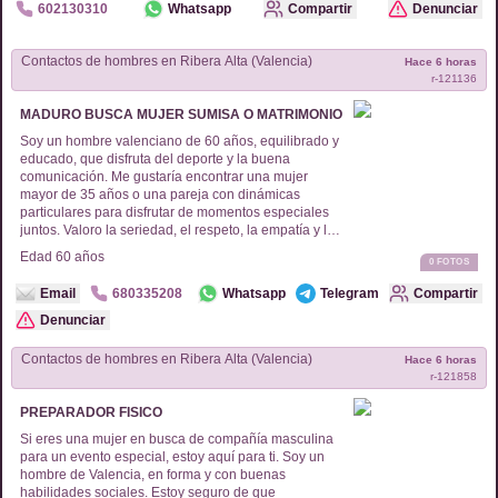
602130310
Whatsapp
Compartir
Denunciar
Contactos de
hombres
en
Ribera Alta (Valencia)
Hace 6 horas
r-
121136
MADURO BUSCA MUJER SUMISA O MATRIMONIO
Soy un hombre valenciano de 60 años, equilibrado y
educado, que disfruta del deporte y la buena
comunicación. Me gustaría encontrar una mujer
mayor de 35 años o una pareja con dinámicas
particulares para disfrutar de momentos especiales
juntos. Valoro la seriedad, el respeto, la empatía y la
discreción, buscando compartir experiencias y
Edad
60
años
0
FOTOS
aficiones. Si esto resuena con vosotros, tocad la
puerta. Recuerda que en cualquier relación, la
Email
680335208
Whatsapp
Telegram
Compartir
higiene y saber estar son esenciales y apreciados.
Denunciar
Contactos de
hombres
en
Ribera Alta (Valencia)
Hace 6 horas
r-
121858
PREPARADOR FISICO
Si eres una mujer en busca de compañía masculina
para un evento especial, estoy aquí para ti. Soy un
hombre de Valencia, en forma y con buenas
habilidades sociales. Estoy seguro de que