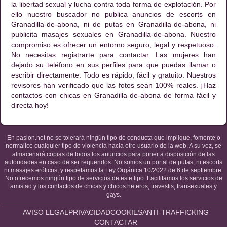
la libertad sexual y lucha contra toda forma de explotación. Por
ello nuestro buscador no publica anuncios de escorts en
Granadilla-de-abona, ni de putas en Granadilla-de-abona, ni
publicita masajes sexuales en Granadilla-de-abona. Nuestro
compromiso es ofrecer un entorno seguro, legal y respetuoso.
No necesitas registrarte para contactar. Las mujeres han
dejado su teléfono en sus perfiles para que puedas llamar o
escribir directamente. Todo es rápido, fácil y gratuito. Nuestros
revisores han verificado que las fotos sean 100% reales. ¡Haz
contactos con chicas en Granadilla-de-abona de forma fácil y
directa hoy!
En pasion.net no se tolerará ningún tipo de conducta que implique, fomente o
normalice cualquier tipo de violencia hacia otro usuario de la web. A su vez, se
almacenará copias de todos los anuncios para poner a disposición de las
autoridades en caso de ser requeridos. No somos un portal de putas, ni escorts
ni masajes eróticos, y respetamos la Ley Orgánica 10/2022 de 6 de septiembre.
No ofrecemos ningún tipo de servicios de este tipo. Facilitamos los servicios de
amistad y los contactos de chicas y chicos heteros, travestis, transexuales y
gays.
AVISO LEGAL
PRIVACIDAD
COOKIES
ANTI-TRAFFICKING
CONTACTAR