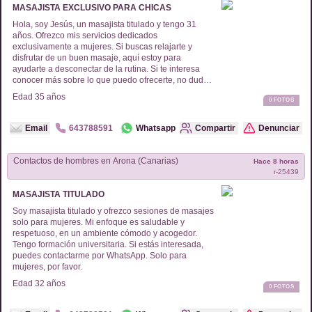
MASAJISTA EXCLUSIVO PARA CHICAS
Hola, soy Jesús, un masajista titulado y tengo 31
años. Ofrezco mis servicios dedicados
exclusivamente a mujeres. Si buscas relajarte y
disfrutar de un buen masaje, aquí estoy para
ayudarte a desconectar de la rutina. Si te interesa
conocer más sobre lo que puedo ofrecerte, no dudes
en contactarme. Estoy aquí para proporcionarte una
Edad
35
años
0
FOTOS
experiencia única.
Email
643788591
Whatsapp
Compartir
Denunciar
Contactos de
hombres
en
Arona (Canarias)
Hace 8 horas
r-
25439
MASAJISTA TITULADO
Soy masajista titulado y ofrezco sesiones de masajes
solo para mujeres. Mi enfoque es saludable y
respetuoso, en un ambiente cómodo y acogedor.
Tengo formación universitaria. Si estás interesada,
puedes contactarme por WhatsApp. Solo para
mujeres, por favor.
Edad
32
años
0
FOTOS