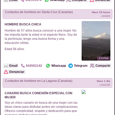
Email
692331970
Whatsapp
Compartir
Denunciar
Contactos de
hombres
en
Santa Cruz (Canarias)
Hace 19 horas
r-
33203
HOMBRE BUSCA CHICA
Hombre de 57 años busca conocer a una mujer. No
me importa tanto la edad ni el aspecto físico. Soy de
la península, tengo una buena forma y una
educación sólida.
Edad
58
años
3
FOTOS
Email
644502142
Whatsapp
Telegram
Compartir
Denunciar
Contactos de
hombres
en
La Laguna (Canarias)
Hace 1 día
r-
102235
CANARIO BUSCA CONEXIÓN ESPECIAL CON
MUJER
Soy un chico canario en busca de una mujer con las
ideas claras para disfrutar juntos sin complicaciones.
Ofrezco complicidad, respeto y dedicación para que