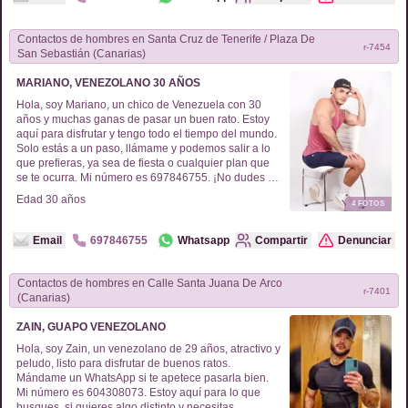
Contactos de
hombres
en
Santa Cruz de Tenerife / Plaza De
r-
7454
San Sebastián (Canarias)
MARIANO, VENEZOLANO 30 AÑOS
Hola, soy Mariano, un chico de Venezuela con 30
años y muchas ganas de pasar un buen rato. Estoy
aquí para disfrutar y tengo todo el tiempo del mundo.
Solo estás a un paso, llámame y podemos salir a lo
que prefieras, ya sea de fiesta o cualquier plan que
se te ocurra. Mi número es 697846755. ¡No dudes en
escribirme o llamarme para quedar y explorar la
Edad
30
años
4
FOTOS
ciudad juntos!
Email
697846755
Whatsapp
Compartir
Denunciar
Contactos de
hombres
en
Calle Santa Juana De Arco
r-
7401
(Canarias)
ZAIN, GUAPO VENEZOLANO
Hola, soy Zain, un venezolano de 29 años, atractivo y
peludo, listo para disfrutar de buenos ratos.
Mándame un WhatsApp si te apetece pasarla bien.
Mi número es 604308073. Estoy aquí para lo que
busques, si quieres algo distinto y necesitas