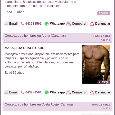
tranquilidad. Si buscas desconectar y disfrutar de un
momento para ti, no dudes en contactar.
Edad
32
años
0
FOTOS
Email
643788591
Whatsapp
Compartir
Denunciar
Contactos de
hombres
en
Arona (Canarias)
Hace 8 horas
r-
25443
MASAJISTA CUALIFICADO
Masajista profesional disponible exclusivamente para
mujeres. Espacio agradable y privado, con un
enfoque universitario. Si te interesa, no dudes en
contactar por WhatsApp.
Edad
32
años
1
FOTOS
Email
643788591
Whatsapp
Compartir
Denunciar
Contactos de
hombres
en
Costa Adeje (Canarias)
Hace 15 horas
r-
24957