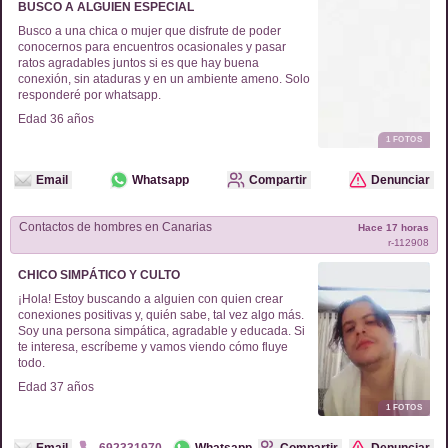
BUSCO A ALGUIEN ESPECIAL
Busco a una chica o mujer que disfrute de poder
conocernos para encuentros ocasionales y pasar
ratos agradables juntos si es que hay buena
conexión, sin ataduras y en un ambiente ameno. Solo
responderé por whatsapp.
Edad
36
años
1
FOTOS
Email
Whatsapp
Compartir
Denunciar
Contactos de
hombres
en
Canarias
Hace 17 horas
r-
112908
CHICO SIMPÁTICO Y CULTO
¡Hola! Estoy buscando a alguien con quien crear
conexiones positivas y, quién sabe, tal vez algo más.
Soy una persona simpática, agradable y educada. Si
te interesa, escríbeme y vamos viendo cómo fluye
todo.
Edad
37
años
1
FOTOS