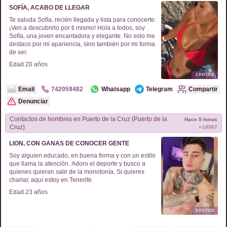
SOFÍA, ACABO DE LLEGAR
Te saluda Sofía, recién llegada y lista para conocerte.
¡Ven a descubrirlo por ti mismo! Hola a todos, soy
Sofía, una joven encantadora y elegante. No solo me
destaco por mi apariencia, sino también por mi forma
de ser.
Edad
20
años
1
FOTOS
Email
742059482
Whatsapp
Telegram
Compartir
Denunciar
Contactos de
hombres
en
Puerto de la Cruz (Puerto de la
Hace 5 horas
Cruz)
r-
14067
LION, CON GANAS DE CONOCER GENTE
Soy alguien educado, en buena forma y con un estilo
que llama la atención. Adoro el deporte y busco a
quienes quieran salir de la monotonía. Si quieres
charlar, aquí estoy en Tenerife.
Edad
23
años
5
FOTOS