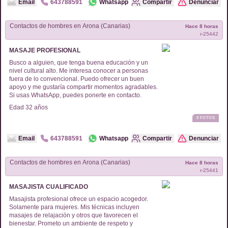
Email
643788591
Whatsapp
Compartir
Denunciar
Contactos de
hombres
en
Arona (Canarias)
Hace 8 horas
r-
25442
MASAJE PROFESIONAL
Busco a alguien, que tenga buena educación y un
nivel cultural alto. Me interesa conocer a personas
fuera de lo convencional. Puedo ofrecer un buen
apoyo y me gustaría compartir momentos agradables.
Si usas WhatsApp, puedes ponerte en contacto.
Edad
32
años
0
FOTOS
Email
643788591
Whatsapp
Compartir
Denunciar
Contactos de
hombres
en
Arona (Canarias)
Hace 8 horas
r-
25441
MASAJISTA CUALIFICADO
Masajista profesional ofrece un espacio acogedor.
Solamente para mujeres. Mis técnicas incluyen
masajes de relajación y otros que favorecen el
bienestar. Prometo un ambiente de respeto y