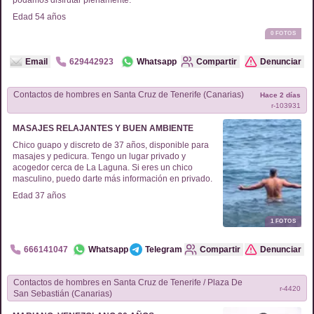
podamos disfrutar plenamente.
Edad
54
años
0
FOTOS
Email
629442923
Whatsapp
Compartir
Denunciar
Contactos de
hombres
en
Santa Cruz de Tenerife (Canarias)
Hace 2 días
r-
103931
MASAJES RELAJANTES Y BUEN AMBIENTE
Chico guapo y discreto de 37 años, disponible para
masajes y pedicura. Tengo un lugar privado y
acogedor cerca de La Laguna. Si eres un chico
masculino, puedo darte más información en privado.
Edad
37
años
1
FOTOS
666141047
Whatsapp
Telegram
Compartir
Denunciar
Contactos de
hombres
en
Santa Cruz de Tenerife / Plaza De
r-
4420
San Sebastián (Canarias)