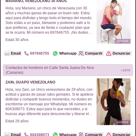
MARIANO, VENEZOLANO 30 AÑOS
Hola, soy Mariano, un chico de Venezuela con 30
años y muchas ganas de pasar un buen rato. Estoy
aquí para disfrutar y tengo todo el tiempo del mundo.
Solo estás a un paso, llámame y podemos salir a lo
que prefieras, ya sea de fiesta o cualquier plan que
se te ocurra. Mi número es 697846755. ¡No dudes en
escribirme o llamarme para quedar y explorar la
Edad
30
años
4
FOTOS
ciudad juntos!
Email
697846755
Whatsapp
Compartir
Denunciar
Contactos de
hombres
en
Calle Santa Juana De Arco
r-
2678
(Canarias)
ZAIN, GUAPO VENEZOLANO
Hola, soy Zain, un chico venezolano de 29 años, con
actitud y ganas de pasar ratos geniales. Si te apetece
disfrutar y compartir buenos momentos, no dudes en
escribirme un mensaje por WhatsApp. Mi número es
604308073. Estoy aquí para lo que necesites, y si
buscas algo diferente para desconectar y liberar el
estrés, no dudes en contactarme. Estoy seguro de
Edad
29
años
3
FOTOS
que vamos a divertirnos juntos. ¡Espero tu mensaje!
Email
604308073
Whatsapp
Compartir
Denunciar