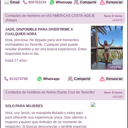
Email
600783234
Whatsapp
Compartir
Denunciar
Contactos de
hombres
en
lAS AMERiCAS COSTA ADEJE
Hace 6 horas
(Adeje)
r-
63479
JADE, DISPONIBLE PARA DIVERTIRME A
CUALQUIER HORA
Hola, preciosa. He llegado para vivir momentos
inolvidables en Tenerife. Cualquier plan puede
resultar divertido y ser una buena experiencia. Estoy
disponible todo el día.
Edad
27
años
6
FOTOS
613274700
Whatsapp
Compartir
Denunciar
Contactos de
hombres
en
Arona (Santa Cruz de Tenerife)
Hace 8 horas
r-
82333
SOLO PARA MUJERES
Hola, soy Jesús, un masajista titulado y estoy aquí
para ofrecerte una experiencia única. Solo atiendo a
mujeres y quiero que disfrutes de un momento de
relajación. Si buscas desconectar y sentirte especial,