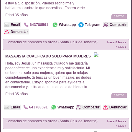
estoy a tu disposición. Puedes escribirme y
hablaremos sobre lo que necesitas. ¡Espero verte
pronto!
Edad
35
años
0
FOTOS
Email
643788591
Whatsapp
Telegram
Compartir
Denunciar
Contactos de
hombres
en
Arona (Santa Cruz de Tenerife)
Hace 8 horas
r-
82331
MASAJISTA CUALIFICADO SOLO PARA MUJERES
Hola, soy Jesús, un masajista titulado y me gustaría
poder ofrecerte una experiencia muy satisfactoria. Mi
enfoque es solo para mujeres, quiero que te relajas
completamente. Si buscas un buen masaje, no dudes
en contactarme. Estoy disponible para ayudarte a
desconectar y disfrutar de un momento de bienestar.
¿Listas para esa sensación de alivio? ¡Estoy aquí
Edad
35
años
0
FOTOS
para adaptar mi trabajo a tus necesidades!
Email
643788591
Whatsapp
Compartir
Denunciar
Contactos de
hombres
en
Arona (Santa Cruz de Tenerife)
Hace 8 horas
r-
82334