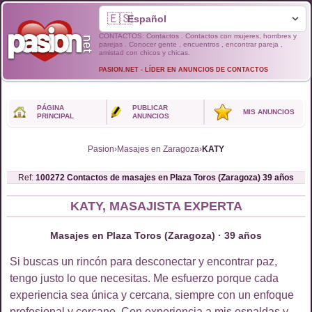
🇪🇸
CONTACTOS: Contactos . Contactos con mujeres, hombres y
parejas . Conocer gente , encuentros , encontrar pareja ,
amistad con chicos y chicas.
PASION.NET - LÍDER EN ANUNCIOS DE CONTACTOS
PÁGINA
PUBLICAR
MIS ANUNCIOS
PRINCIPAL
ANUNCIOS
Pasion
›
Masajes en Zaragoza
›
KATY
Ref:
100272
Contactos de
masajes
en
Plaza Toros (Zaragoza)
39
años
KATY, MASAJISTA EXPERTA
Masajes en Plaza Toros (Zaragoza) · 39 años
Si buscas un rincón para desconectar y encontrar paz,
tengo justo lo que necesitas. Me esfuerzo porque cada
experiencia sea única y cercana, siempre con un enfoque
profesional y cercano. Con experiencia a mis espaldas y