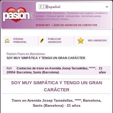
🇪🇸
CONTACTOS: Contactos . Contactos con mujeres, hombres y
parejas . Conocer gente , encuentros , encontrar pareja ,
amistad con chicos y chicas.
PASION.NET - LÍDER EN ANUNCIOS DE CONTACTOS
PÁGINA
PUBLICAR
MIS ANUNCIOS
PRINCIPAL
ANUNCIOS
Pasion
›
Trans en Barcelona
›
SOY MUY SIMPÁTICA Y TENGO UN GRAN CARÁCTER
Ref:
Contactos de
trans
en
Avenida Josep Tarradellas, *****,
21
20954
Barcelona, Sants (Barcelona)
años
SOY MUY SIMPÁTICA Y TENGO UN GRAN
CARÁCTER
Trans en Avenida Josep Tarradellas, *****, Barcelona,
Sants (Barcelona) · 21 años