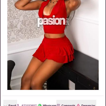
Email
672153657
Whatsapp
Compartir
Denunciar