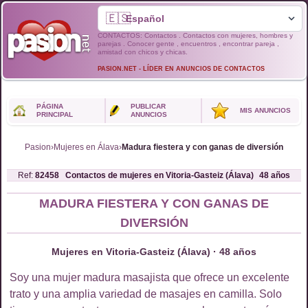
🇪🇸
CONTACTOS: Contactos . Contactos con mujeres, hombres y
parejas . Conocer gente , encuentros , encontrar pareja ,
amistad con chicos y chicas.
PASION.NET - LÍDER EN ANUNCIOS DE CONTACTOS
PÁGINA
PUBLICAR
MIS ANUNCIOS
PRINCIPAL
ANUNCIOS
Pasion
›
Mujeres en Álava
›
Madura fiestera y con ganas de diversión
Ref:
82458
Contactos de
mujeres
en
Vitoria-Gasteiz (Álava)
48
años
MADURA FIESTERA Y CON GANAS DE
DIVERSIÓN
Mujeres en Vitoria-Gasteiz (Álava) · 48 años
Soy una mujer madura masajista que ofrece un excelente
trato y una amplia variedad de masajes en camilla. Solo