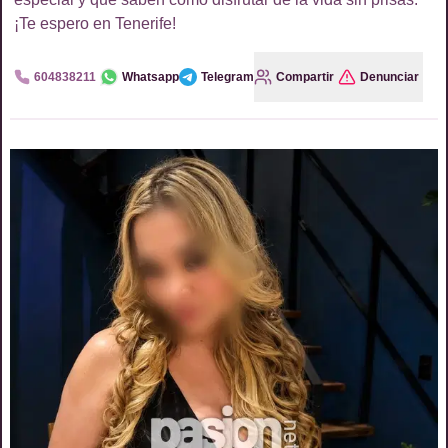
¡Te espero en Tenerife!
604838211
Whatsapp
Telegram
Compartir
Denunciar