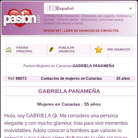
🇪🇸
CONTACTOS: Contactos . Contactos con mujeres, hombres y
parejas . Conocer gente , encuentros , encontrar pareja ,
amistad con chicos y chicas.
PASION.NET - LÍDER EN ANUNCIOS DE CONTACTOS
PÁGINA
PUBLICAR
MIS ANUNCIOS
PRINCIPAL
ANUNCIOS
Pasion
›
Mujeres en Canarias
›
GABRIELA PANAMEÑA
Ref:
98073
Contactos de
mujeres
en
Canarias
35
años
GABRIELA PANAMEÑA
Mujeres en Canarias · 35 años
Hola, soy GABRIELA 😘. Me considero una persona
elegante y con mucho glamour, lista para vivir momentos
inolvidables. Adoro conocer a hombres que valoran lo
especial y que saben cómo disfrutar de la vida sin prisas.