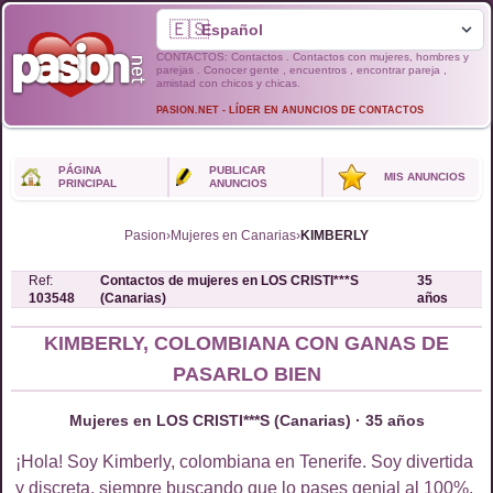
🇪🇸
CONTACTOS: Contactos . Contactos con mujeres, hombres y
parejas . Conocer gente , encuentros , encontrar pareja ,
amistad con chicos y chicas.
PASION.NET - LÍDER EN ANUNCIOS DE CONTACTOS
PÁGINA
PUBLICAR
MIS ANUNCIOS
PRINCIPAL
ANUNCIOS
Pasion
›
Mujeres en Canarias
›
KIMBERLY
Ref:
Contactos de
mujeres
en
LOS CRISTI***S
35
103548
(Canarias)
años
KIMBERLY, COLOMBIANA CON GANAS DE
PASARLO BIEN
Mujeres en LOS CRISTI***S (Canarias) · 35 años
¡Hola! Soy Kimberly, colombiana en Tenerife. Soy divertida
y discreta, siempre buscando que lo pases genial al 100%.