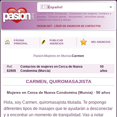
🇪🇸
CONTACTOS: Contactos . Contactos con mujeres, hombres y
parejas . Conocer gente , encuentros , encontrar pareja ,
amistad con chicos y chicas.
PASION.NET - LÍDER EN ANUNCIOS DE CONTACTOS
PÁGINA
PUBLICAR
MIS ANUNCIOS
PRINCIPAL
ANUNCIOS
Pasion
›
Mujeres en Murcia
›
Carmen
Ref:
Contactos de
mujeres
en
Cerca de Nueva
50
82808
Condomina (Murcia)
años
CARMEN, QUIROMASAJISTA
Mujeres en Cerca de Nueva Condomina (Murcia) · 50 años
Hola, soy Carmen, quiromasajista titulada. Te propongo
diferentes tipos de masajes que te ayudarán a desconectar
y a encontrar un momento de tranquilidad. Vas a notar