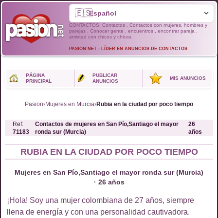
🇪🇸
CONTACTOS: Contactos . Contactos con mujeres, hombres y
parejas . Conocer gente , encuentros , encontrar pareja ,
amistad con chicos y chicas.
PASION.NET - LÍDER EN ANUNCIOS DE CONTACTOS
PÁGINA
PUBLICAR
MIS ANUNCIOS
PRINCIPAL
ANUNCIOS
Pasion
›
Mujeres en Murcia
›
Rubia en la ciudad por poco tiempo
Ref:
Contactos de
mujeres
en
San Pío,Santiago el mayor
26
71183
ronda sur (Murcia)
años
RUBIA EN LA CIUDAD POR POCO TIEMPO
Mujeres en San Pío,Santiago el mayor ronda sur (Murcia)
· 26 años
¡Hola! Soy una mujer colombiana de 27 años, siempre
llena de energía y con una personalidad cautivadora.