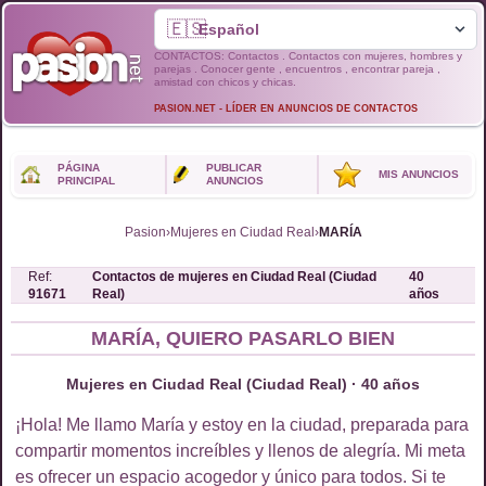
🇪🇸
CONTACTOS: Contactos . Contactos con mujeres, hombres y
parejas . Conocer gente , encuentros , encontrar pareja ,
amistad con chicos y chicas.
PASION.NET - LÍDER EN ANUNCIOS DE CONTACTOS
PÁGINA
PUBLICAR
MIS ANUNCIOS
PRINCIPAL
ANUNCIOS
Pasion
›
Mujeres en Ciudad Real
›
MARÍA
Ref:
Contactos de
mujeres
en
Ciudad Real (Ciudad
40
91671
Real)
años
MARÍA, QUIERO PASARLO BIEN
Mujeres en Ciudad Real (Ciudad Real) · 40 años
¡Hola! Me llamo María y estoy en la ciudad, preparada para
compartir momentos increíbles y llenos de alegría. Mi meta
es ofrecer un espacio acogedor y único para todos. Si te