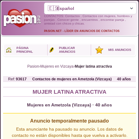
🇪🇸
CONTACTOS: Contactos . Contactos con mujeres, hombres y
parejas . Conocer gente , encuentros , encontrar pareja ,
amistad con chicos y chicas.
PASION.NET - LÍDER EN ANUNCIOS DE CONTACTOS
PÁGINA
PUBLICAR
MIS ANUNCIOS
PRINCIPAL
ANUNCIOS
Pasion
›
Mujeres en Vizcaya
›
Mujer latina atractiva
Ref:
93617
Contactos de
mujeres
en
Ametzola (Vizcaya)
40
años
MUJER LATINA ATRACTIVA
Mujeres en Ametzola (Vizcaya) · 40 años
Anuncio temporalmente pausado
Esta anunciante ha pausado su anuncio. Los datos de
contacto no están disponibles hasta que vuelva a activarlo.