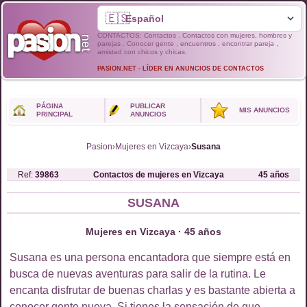
🇪🇸
CONTACTOS: Contactos . Contactos con mujeres, hombres y
parejas . Conocer gente , encuentros , encontrar pareja ,
amistad con chicos y chicas.
PASION.NET - LÍDER EN ANUNCIOS DE CONTACTOS
PÁGINA
PUBLICAR
MIS ANUNCIOS
PRINCIPAL
ANUNCIOS
Pasion
›
Mujeres en Vizcaya
›
Susana
Ref:
39863
Contactos de
mujeres
en
Vizcaya
45
años
SUSANA
Mujeres en Vizcaya · 45 años
Susana es una persona encantadora que siempre está en
busca de nuevas aventuras para salir de la rutina. Le
encanta disfrutar de buenas charlas y es bastante abierta a
conocer gente nueva. Si tienes la sensación de que