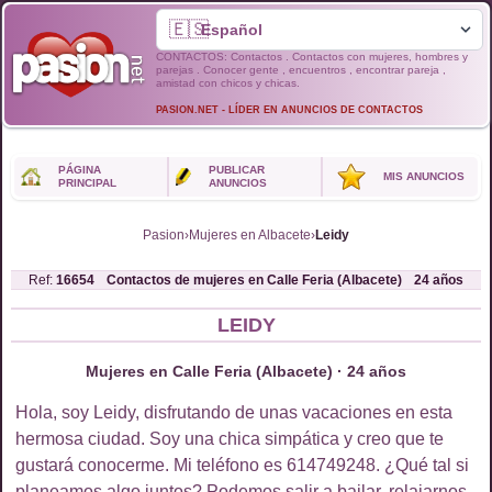
🇪🇸
CONTACTOS: Contactos . Contactos con mujeres, hombres y
parejas . Conocer gente , encuentros , encontrar pareja ,
amistad con chicos y chicas.
PASION.NET - LÍDER EN ANUNCIOS DE CONTACTOS
PÁGINA
PUBLICAR
MIS ANUNCIOS
PRINCIPAL
ANUNCIOS
Pasion
›
Mujeres en Albacete
›
Leidy
Ref:
16654
Contactos de
mujeres
en
Calle Feria (Albacete)
24
años
LEIDY
Mujeres en Calle Feria (Albacete) · 24 años
Hola, soy Leidy, disfrutando de unas vacaciones en esta
hermosa ciudad. Soy una chica simpática y creo que te
gustará conocerme. Mi teléfono es 614749248. ¿Qué tal si
planeamos algo juntos? Podemos salir a bailar, relajarnos