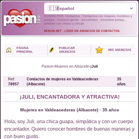
🇪🇸
CONTACTOS: Contactos . Contactos con mujeres, hombres y
parejas . Conocer gente , encuentros , encontrar pareja ,
amistad con chicos y chicas.
PASION.NET - LÍDER EN ANUNCIOS DE CONTACTOS
PÁGINA
PUBLICAR
MIS ANUNCIOS
PRINCIPAL
ANUNCIOS
Pasion
›
Mujeres en Albacete
›
¡Juli
Ref:
Contactos de
mujeres
en
Valdeacederas
35
78957
(Albacete)
años
¡JULI, ENCANTADORA Y ATRACTIVA!
Mujeres en Valdeacederas (Albacete) · 35 años
Hola, soy Juli, una chica guapa, simpática y con un cuerpo
encantador. Quiero conocer hombres de buenas maneras y
con buen gusto.