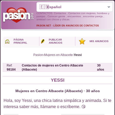
🇪🇸
CONTACTOS: Contactos . Contactos con mujeres, hombres y
parejas . Conocer gente , encuentros , encontrar pareja ,
amistad con chicos y chicas.
PASION.NET - LÍDER EN ANUNCIOS DE CONTACTOS
PÁGINA
PUBLICAR
MIS ANUNCIOS
PRINCIPAL
ANUNCIOS
Pasion
›
Mujeres en Albacete
›
Yessi
Ref:
Contactos de
mujeres
en
Centro Albacete
30
98184
(Albacete)
años
YESSI
Mujeres en Centro Albacete (Albacete) · 30 años
Hola, soy Yessi, una chica latina simpática y animada. Si te
interesa saber más, llámame o escríbeme. 😘