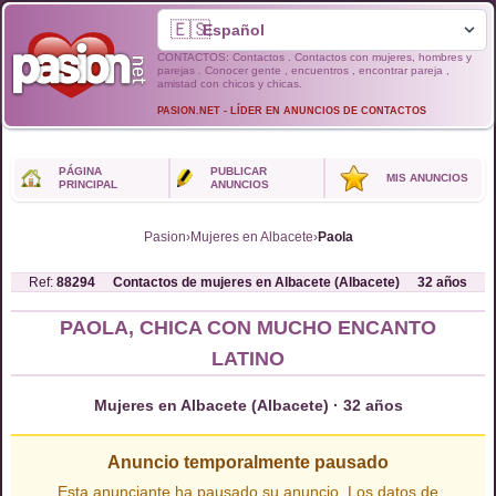
🇪🇸
CONTACTOS: Contactos . Contactos con mujeres, hombres y
parejas . Conocer gente , encuentros , encontrar pareja ,
amistad con chicos y chicas.
PASION.NET - LÍDER EN ANUNCIOS DE CONTACTOS
PÁGINA
PUBLICAR
MIS ANUNCIOS
PRINCIPAL
ANUNCIOS
Pasion
›
Mujeres en Albacete
›
Paola
Ref:
88294
Contactos de
mujeres
en
Albacete (Albacete)
32
años
PAOLA, CHICA CON MUCHO ENCANTO
LATINO
Mujeres en Albacete (Albacete) · 32 años
Anuncio temporalmente pausado
Esta anunciante ha pausado su anuncio. Los datos de