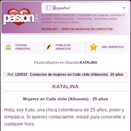
🇪🇸
CONTACTOS: Contactos . Contactos con mujeres, hombres y
parejas . Conocer gente , encuentros , encontrar pareja ,
amistad con chicos y chicas.
PASION.NET - LÍDER EN ANUNCIOS DE CONTACTOS
PÁGINA
PUBLICAR
MIS ANUNCIOS
PRINCIPAL
ANUNCIOS
Pasion
›
Mujeres en Albacete
›
KATALINA
Ref:
120933
Contactos de
mujeres
en
Calle chile (Albacete)
25
años
KATALINA
Mujeres en Calle chile (Albacete) · 25 años
Hola, soy Kata, una chica colombiana de 25 años, joven y
simpática. Si quieres contactarme, estaré para conocerte a
cualquier hora.