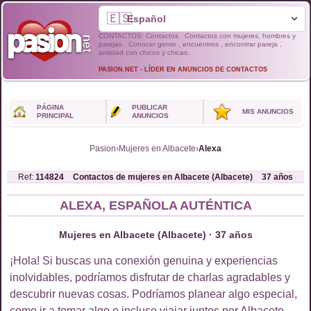
🇪🇸
CONTACTOS: Contactos . Contactos con mujeres, hombres y
parejas . Conocer gente , encuentros , encontrar pareja ,
amistad con chicos y chicas.
PASION.NET - LÍDER EN ANUNCIOS DE CONTACTOS
PÁGINA
PUBLICAR
MIS ANUNCIOS
PRINCIPAL
ANUNCIOS
Pasion
›
Mujeres en Albacete
›
Alexa
Ref:
114824
Contactos de
mujeres
en
Albacete (Albacete)
37
años
ALEXA, ESPAÑOLA AUTÉNTICA
Mujeres en Albacete (Albacete) · 37 años
¡Hola! Si buscas una conexión genuina y experiencias
inolvidables, podríamos disfrutar de charlas agradables y
descubrir nuevas cosas. Podríamos planear algo especial,
como ir a tomar algo o incluso viajar juntos por Albacete.