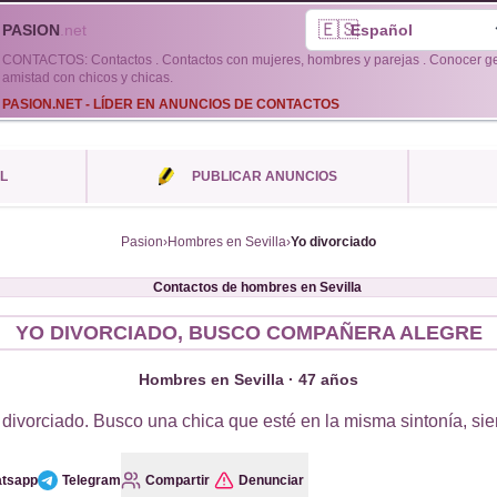
🇪🇸
PASION
.net
CONTACTOS: Contactos . Contactos con mujeres, hombres y parejas . Conocer gent
amistad con chicos y chicas.
PASION.NET - LÍDER EN ANUNCIOS DE CONTACTOS
L
PUBLICAR ANUNCIOS
Pasion
›
Hombres en Sevilla
›
Yo divorciado
Contactos de
hombres
en
Sevilla
YO DIVORCIADO, BUSCO COMPAÑERA ALEGRE
Hombres en Sevilla · 47 años
 divorciado. Busco una chica que esté en la misma sintonía, si
tsapp
Telegram
Compartir
Denunciar