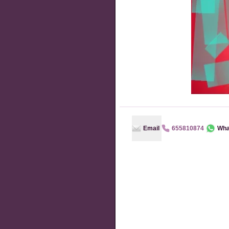
Email
655810874
Wha