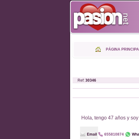
PÁGINA PRINCIPA
Ref:
30346
Hola, tengo 47 años y soy
Email
655810874
Wha