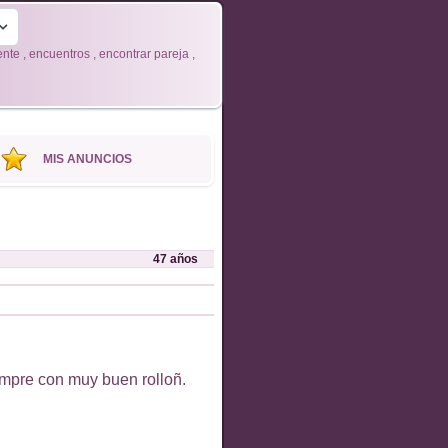
e , encuentros , encontrar pareja ,
MIS ANUNCIOS
47
años
empre con muy buen rolloñ.